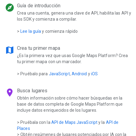
explore
Guía de introducción
Crea una cuenta, genera una clave de API, habilita las API y
los SDK y comienza a compilar.
>
Lee la guía
y comienza rápido
map
Crea tu primer mapa
¿Es la primera vez que usas Google Maps Platform? Crea
tu primer mapa con un marcador.
> Pruébalo para
JavaScript
,
Android
y
iOS
location_on
Busca lugares
Obtén información sobre cómo hacer búsquedas en la
base de datos completa de Google Maps Platform que
incluye datos enriquecidos de los lugares.
> Pruébala con la
API de Maps JavaScript
y la
API de
Places
> Obtén resúmenes de lugares potenciados por IA con la