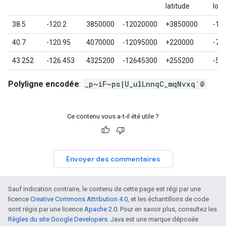
latitude
lon
38.5
-120.2
3850000
-12020000
+3850000
-12
40.7
-120.95
4070000
-12095000
+220000
-75
43.252
-126.453
4325200
-12645300
+255200
-55
Polyligne encodée
:
_p~iF~ps|U_ulLnnqC_mqNvxq`@
Ce contenu vous a-t-il été utile ?
Envoyer des commentaires
Sauf indication contraire, le contenu de cette page est régi par une
licence
Creative Commons Attribution 4.0
, et les échantillons de code
sont régis par une licence
Apache 2.0
. Pour en savoir plus, consultez les
Règles du site Google Developers
. Java est une marque déposée