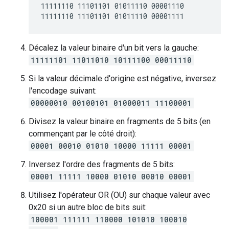
11111110 11101101 01011110 00001110

Décalez la valeur binaire d'un bit vers la gauche:
11111101 11011010 10111100 00011110
Si la valeur décimale d'origine est négative, inversez
l'encodage suivant:
00000010 00100101 01000011 11100001
Divisez la valeur binaire en fragments de 5 bits (en
commençant par le côté droit):
00001 00010 01010 10000 11111 00001
Inversez l'ordre des fragments de 5 bits:
00001 11111 10000 01010 00010 00001
Utilisez l'opérateur OR (OU) sur chaque valeur avec
0x20 si un autre bloc de bits suit:
100001 111111 110000 101010 100010