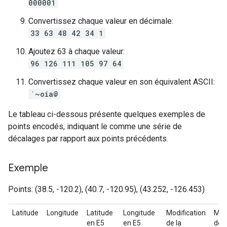
000001
Convertissez chaque valeur en décimale:
33 63 48 42 34 1
Ajoutez 63 à chaque valeur:
96 126 111 105 97 64
Convertissez chaque valeur en son équivalent ASCII:
`~oia@
Le tableau ci-dessous présente quelques exemples de
points encodés, indiquant le comme une série de
décalages par rapport aux points précédents.
Exemple
Points: (38.5, -120.2), (40.7, -120.95), (43.252, -126.453)
Latitude
Longitude
Latitude
Longitude
Modification
Modi
en E5
en E5
de la
de l