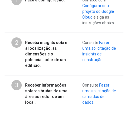
1
Faça a configuração.
Comece com
Configurar seu
projeto do Google
Cloud
e siga as
instruções abaixo.
2
Receba insights sobre
Consulte
Fazer
a localização, as
uma solicitação de
dimensões e o
insights de
potencial solar de um
construção
.
edifício.
3
Receber informações
Consulte
Fazer
solares brutas de uma
uma solicitação de
área ao redor de um
camadas de
local.
dados
.