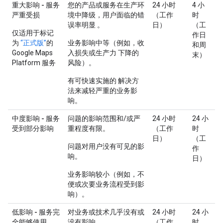
重大影响 - 服务
您的产品或服务在生产环
24 小时
4 小
严重受损
境中降级，用户面临的错
（工作
时
误率明显 。
日）
（工
仅适用于标记
作日
为
“正式版”
的
业务影响中等（例如，收
和周
Google Maps
入损失或生产力 下降的
末）
Platform 服务
风险）。
有可快速实施的 解决方
法来减轻严重的业务影
响。
中度影响 - 服务
问题的影响范围和/或严
24 小时
24 小
受到部分影响
重程度有限。
（工作
时
日）
（工
问题对用户没有可见的影
作
响。
日）
业务影响较小（例如，不
便或次要业务流程受到影
响）。
低影响 - 服务完
对业务或技术几乎没有或
24 小时
24 小
全能够使用
没有影响。
（工作
时