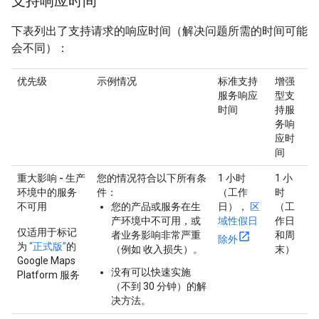
支持响应时间
下表列出了支持请求的响应时间（解决问题所需的时间可能
会不同）：
优先级
示例情况
标准支持
增强
服务响应
型支
时间
持服
务响
应时
间
重大影响 - 生产
您的情况符合以下所有条
1 小时
1 小
环境中的服务
件：
（工作
时
不可用
您的产品或服务在生
日），
区
（工
产环境中不可用，或
域性假日
作日
仅适用于标记
者业务影响非常严重
和周
除外
为
“正式版”
的
（例如 收入损失）。
末）
Google Maps
没有可以快速实施
Platform 服务
（不到 30 分钟）的解
决方法。