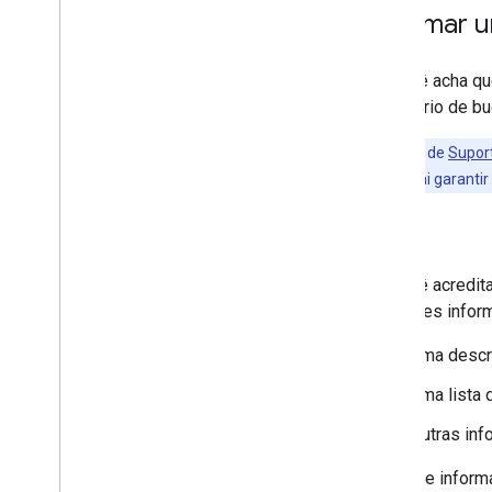
Informar u
Se você acha qu
formulário de bu
Os clientes de
Supor
Tracker. Isso vai garant
Bugs
Se você acredit
seguintes infor
Uma descr
Uma lista 
Outras inf
Antes de informar