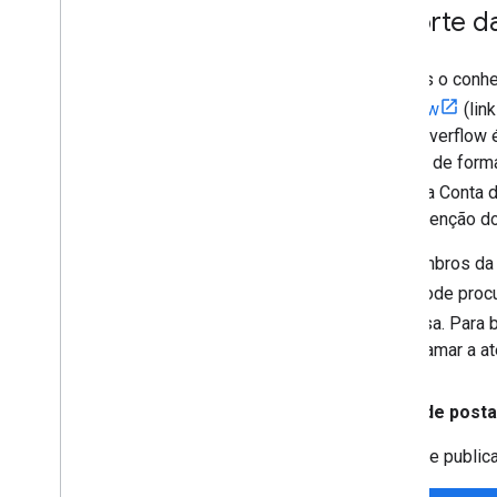
Suporte d
Usamos o conhec
Overflow
(lin
Stack Overflow 
editado de forma
usar sua Conta 
a manutenção do
Os membros da e
Você pode procu
pesquisa. Para 
para chamar a a
Antes de posta
Antes de publica