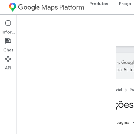
Produtos
Preço
Maps Platform
Web Services
Routes API
Informações
Guias
Referência
Recursos
Chat
API
preferência. As t
Suporte
Opções de suporte
Página inicial
Pr
Perguntas frequentes sobre o Maps
Perguntas frequentes sobre rotas
Opções 
Cobertura de país e região
Cobertura do trajeto de veículos com
duas rodas
Nesta página
Notas da versão
Ajuda
Fique por dentro