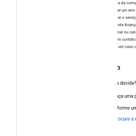
Suporte da comu
Informar um erro
Práticas recomendadas
Escolher o servi
Práticas recomendadas para serviços
Suporte Avan
da Web
Assinar ou can
Bibliotecas de clientes
Entre em contat
Criar um caso 
Faturamento e monitoramento
Uso e faturamento
Relatórios e monitoramento
Ajuda
Políticas e termos
Ficou na dúvida
Políticas e atribuições
Termos de Serviço
Faça uma 
Informe um
Procure a 