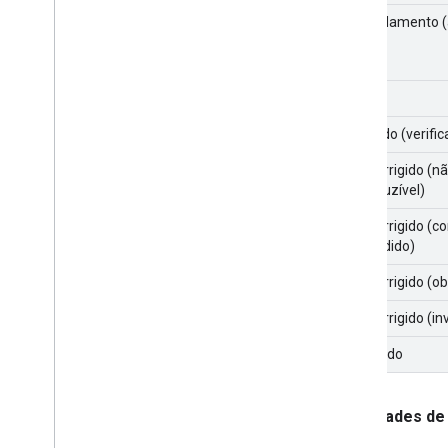
Em andamento (
Fixo
Corrigido (verifi
Não corrigido (n
reproduzível)
Não corrigido (
pretendido)
Não corrigido (ob
Não corrigido (in
Duplicado
Prioridades de