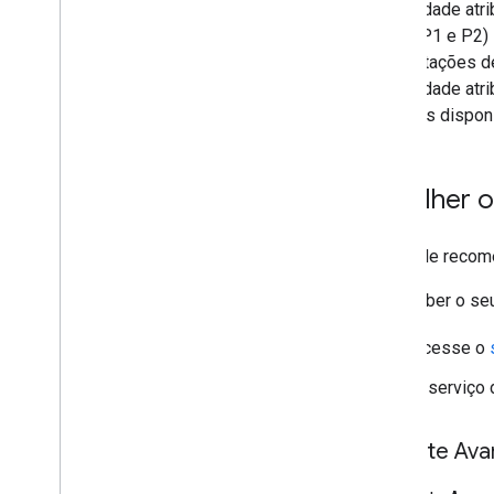
A prioridade atr
(como P1 e P2) 
e solicitações 
A prioridade at
recursos dispon
Escolher o
O Google recome
Para saber o seu
Acesse o
O serviço 
Suporte Av