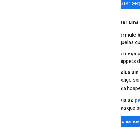
Pesquisar per
Ao postar uma
Formule 
aquelas qu
Forneça o
snippets d
Inclua um
código sem
para hospe
Leia as
pe
para que s
Fazer uma nov