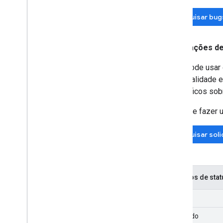
Pesquisar bug
Solicitações d
Você pode usar o
funcionalidade e
específicos sob
Antes de fazer u
Pesquisar soli
Códigos de stat
Novo
Atribuído