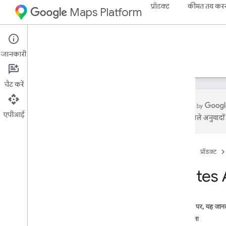
प्रॉडक्ट
कीमत तय कर
Maps Platform
Web Services
Routes API
जानकारी
गाइड
रेफ़रंस
संसाधन
चैट करें
एपीआई
एआई से मिले अनुवादों म
सहायता
सहायता के विकल्प
होम पेज
प्रॉडक्ट
Maps के बारे में अक्सर पूछे जाने वाले सवाल
रास्तों के बारे में अक्सर पूछे जाने वाले सवाल
Routes A
देश और इलाके का कवरेज
दोपहिया वाहन के रास्ते का कवरेज
रिलीज़ टिप्पणियां
इस पेज पर, यह जानक
अप-टू-डेट रहें
मदद पाना