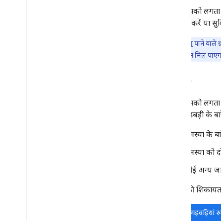
अगर आपको लगता है
शिकायत करें या सु
बेहतर सहायता
पाने वाले 
जवाब और समाधान मिल पाएग
गड़बड़ियां
अगर आपको लगता है 
कृपया गड़बड़ी के ब
समस्या के ब
समस्या को द
कोई अन्य जान
गड़बड़ी की शिकायत 
मौजूदा गड़बड़ियां ख