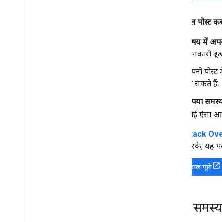
नया सवाल पोस्ट क
विषय में अपन
जानकारी ढूंढ
अपनी पोस्ट म
जा सकते हैं.
कृपया समस्य
कोई ऐसा आस
Stack Overf
करके, यह प
नया सवाल पूछें
किसी समस्य