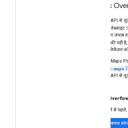
Stack Overf
Routes API से जुड़
लोकप्रिय वेबसाइट
सवाल और जवाब वाल
Google की नहीं है
अपने ऐप्लिकेशन को
Google Maps Platf
google-maps
Routes API से जुड़े
सके.
Stack Overflow प
पोस्ट करने से पहले
मौजूदा सवाल खोजे