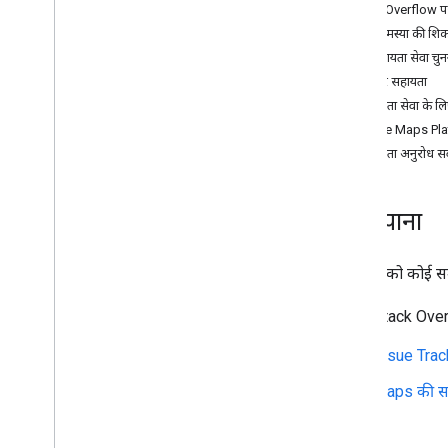
Stack Overflow पर 
सबसे सही तरीके
किसी समस्या की शिक
वेब सेवाओं के इस्तेमाल से जुड़े सबसे सही तरीके
सही सहायता सेवा चुन
क्लाइंट लाइब्रेरी
बेहतर सहायता
सहायता सेवा के ल
बिलिंग और मॉनिटरिंग
Google Maps Platf
इस्तेमाल और बिलिंग
सहायता अनुरोध स
रिपोर्टिंग और मॉनिटरिंग
मदद पाना
नीतियां और शर्तें
नीतियां और एट्रिब्यूशन
सेवा की शर्तें
क्या आपको कोई समस्
Stack Overf
Issue Track
Maps की सहा