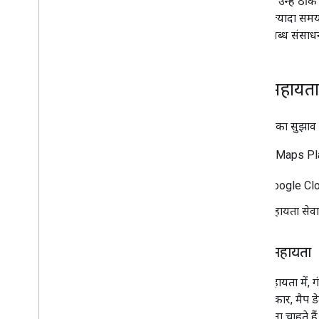
जांच और उन्हें ठी
करने में ज़्यादा स
और उपलब्ध संसाधन
सही सहायता 
Google का सुझाव ह
Google Maps Plat
Google Clo
सहायता सेवा
बेहतर सहायता
बेहतर सहायता में,
विशेषाधिकार, मैप ड
जवाब पाना चाहते है