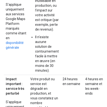
inutilisable en
S'applique
production, ou
uniquement
l'impact sur
aux services
votre activité
Google Maps
est critique (par
Platform
exemple, perte
marqués
de revenus).
comme étant
Il n'existe
en
aucune
disponibilité
solution de
générale
contournement
facile à mettre
en œuvre (en
moins de 30
minutes).
Impact
Votre produit ou
24 heures
4 heures en
important :
service est
en semaine
semaine et
service très
dégradé en
les week-
perturbé
production, et
ends
vous constatez un
S'applique
nombre
uniquement