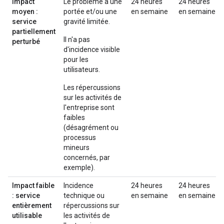
Impact
Le problème a une
24 heures
24 heures
moyen :
portée et/ou une
en semaine
en semaine
service
gravité limitée.
partiellement
Il n'a pas
perturbé
d'incidence visible
pour les
utilisateurs.
Les répercussions
sur les activités de
l'entreprise sont
faibles
(désagrément ou
processus
mineurs
concernés, par
exemple).
Impact faible
Incidence
24 heures
24 heures
: service
technique ou
en semaine
en semaine
entièrement
répercussions sur
utilisable
les activités de