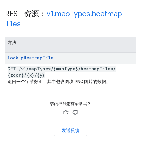
REST 资源：
v1
.
map
Types
.
heatmap
Tiles
方法
lookup
Heatmap
Tile
GET
/
v1
/
map
Types
/
{map
Type}
/
heatmap
Tiles
/
{zoom}
/
{x}
/
{y}
返回一个字节数组，其中包含图块 PNG 图片的数据。
该内容对您有帮助吗？
发送反馈