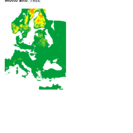
Molto alto
:
TREE