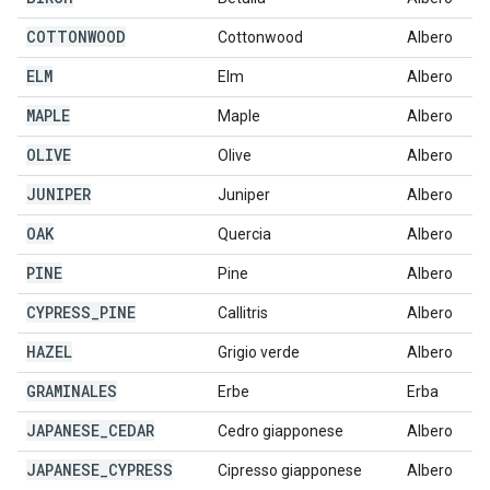
COTTONWOOD
Cottonwood
Albero
ELM
Elm
Albero
MAPLE
Maple
Albero
OLIVE
Olive
Albero
JUNIPER
Juniper
Albero
OAK
Quercia
Albero
PINE
Pine
Albero
CYPRESS
_
PINE
Callitris
Albero
HAZEL
Grigio verde
Albero
GRAMINALES
Erbe
Erba
JAPANESE
_
CEDAR
Cedro giapponese
Albero
JAPANESE
_
CYPRESS
Cipresso giapponese
Albero