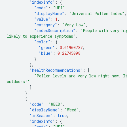
"indexInfo"
:
{
"code"
:
"UPI"
,
"displayName"
:
"Universal Pollen Index"
,
"value"
:
1
,
"category"
:
"Very Low"
,
"indexDescription"
:
"People with very hi
likely to experience symptoms"
,
"color"
:
{
"green"
:
0.61960787
,
"blue"
:
0.22745098
}
},
"healthRecommendations"
:
[
"Pollen levels are very low right now. I
outdoors!"
]
},
{
"code"
:
"WEED"
,
"displayName"
:
"Weed"
,
"inSeason"
:
true
,
"indexInfo"
:
{
"code"
:
"UPI"
,