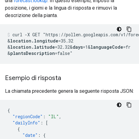
una
forecast:lookup
. In questo esempio, imposti la
posizione, i giorni e la lingua di risposta e rimuovi la
descrizione della pianta.
curl -X GET "https://pollen.googleapis.com/v1/fore
&
location.longitude
=35.32
&
location.latitude
=32.32
&
days
=1
&
languageCode
=fr
&
plantsDescription
Esempio di risposta
La chiamata precedente genera la seguente risposta JSON:
{
"regionCode"
:
"IL"
,
"dailyInfo"
:
[
{
"date"
:
{