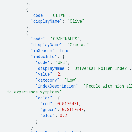
},
{
"code"
:
"OLIVE"
,
"displayName"
:
"Olive"
},
{
"code"
:
"GRAMINALES"
,
"displayName"
:
"Grasses"
,
"inSeason"
:
true
,
"indexInfo"
:
{
"code"
:
"UPI"
,
"displayName"
:
"Universal Pollen Index"
,
"value"
:
2
,
"category"
:
"Low"
,
"indexDescription"
:
"People with high al
to experience symptoms"
,
"color"
:
{
"red"
:
0.5176471
,
"green"
:
0.8117647
,
"blue"
:
0.2
}
},