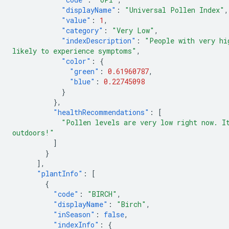
"displayName"
:
"Universal Pollen Index"
,
"value"
:
1
,
"category"
:
"Very Low"
,
"indexDescription"
:
"People with very hi
likely to experience symptoms"
,
"color"
:
{
"green"
:
0.61960787
,
"blue"
:
0.22745098
}
},
"healthRecommendations"
:
[
"Pollen levels are very low right now. I
outdoors!"
]
}
],
"plantInfo"
:
[
{
"code"
:
"BIRCH"
,
"displayName"
:
"Birch"
,
"inSeason"
:
false
,
"indexInfo"
:
{