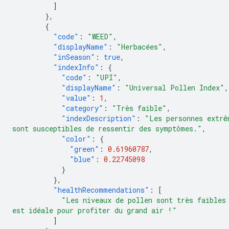
]
},
{
"code"
:
"WEED"
,
"displayName"
:
"Herbacées"
,
"inSeason"
:
true
,
"indexInfo"
:
{
"code"
:
"UPI"
,
"displayName"
:
"Universal Pollen Index"
,
"value"
:
1
,
"category"
:
"Très faible"
,
"indexDescription"
:
"Les personnes extrê
sont susceptibles de ressentir des symptômes."
,
"color"
:
{
"green"
:
0.61960787
,
"blue"
:
0.22745098
}
},
"healthRecommendations"
:
[
"Les niveaux de pollen sont très faibles
est idéale pour profiter du grand air !"
]