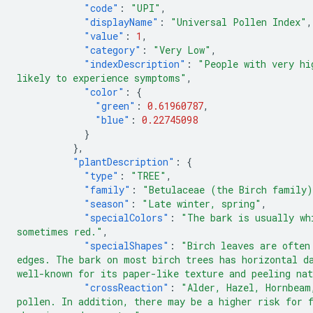
"code"
:
"UPI"
,
"displayName"
:
"Universal Pollen Index"
,
"value"
:
1
,
"category"
:
"Very Low"
,
"indexDescription"
:
"People with very hi
likely to experience symptoms"
,
"color"
:
{
"green"
:
0.61960787
,
"blue"
:
0.22745098
}
},
"plantDescription"
:
{
"type"
:
"TREE"
,
"family"
:
"Betulaceae (the Birch family
"season"
:
"Late winter, spring"
,
"specialColors"
:
"The bark is usually wh
sometimes red."
,
"specialShapes"
:
"Birch leaves are often
edges. The bark on most birch trees has horizontal d
well-known for its paper-like texture and peeling na
"crossReaction"
:
"Alder, Hazel, Hornbeam
pollen. In addition, there may be a higher risk for 