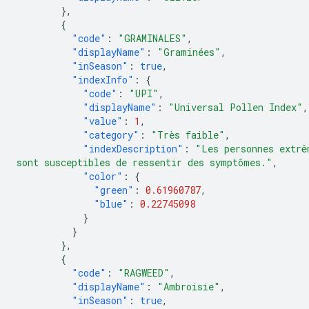
},
{
"code"
:
"GRAMINALES"
,
"displayName"
:
"Graminées"
,
"inSeason"
:
true
,
"indexInfo"
:
{
"code"
:
"UPI"
,
"displayName"
:
"Universal Pollen Index"
,
"value"
:
1
,
"category"
:
"Très faible"
,
"indexDescription"
:
"Les personnes extrê
sont susceptibles de ressentir des symptômes."
,
"color"
:
{
"green"
:
0.61960787
,
"blue"
:
0.22745098
}
}
},
{
"code"
:
"RAGWEED"
,
"displayName"
:
"Ambroisie"
,
"inSeason"
:
true
,