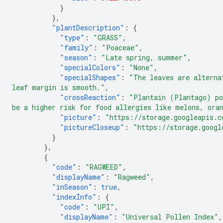
}
},
"plantDescription"
:
{
"type"
:
"GRASS"
,
"family"
:
"Poaceae"
,
"season"
:
"Late spring, summer"
,
"specialColors"
:
"None"
,
"specialShapes"
:
"The leaves are alterna
leaf margin is smooth."
,
"crossReaction"
:
"Plantain (Plantago) po
be a higher risk for food allergies like melons, ora
"picture"
:
"https://storage.googleapis.c
"pictureCloseup"
:
"https://storage.googl
}
},
{
"code"
:
"RAGWEED"
,
"displayName"
:
"Ragweed"
,
"inSeason"
:
true
,
"indexInfo"
:
{
"code"
:
"UPI"
,
"displayName"
:
"Universal Pollen Index"
,