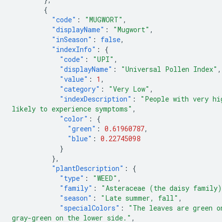
{
"code"
:
"MUGWORT"
,
"displayName"
:
"Mugwort"
,
"inSeason"
:
false
,
"indexInfo"
:
{
"code"
:
"UPI"
,
"displayName"
:
"Universal Pollen Index"
,
"value"
:
1
,
"category"
:
"Very Low"
,
"indexDescription"
:
"People with very hi
likely to experience symptoms"
,
"color"
:
{
"green"
:
0.61960787
,
"blue"
:
0.22745098
}
},
"plantDescription"
:
{
"type"
:
"WEED"
,
"family"
:
"Asteraceae (the daisy family
"season"
:
"Late summer, fall"
,
"specialColors"
:
"The leaves are green o
gray-green on the lower side."
,