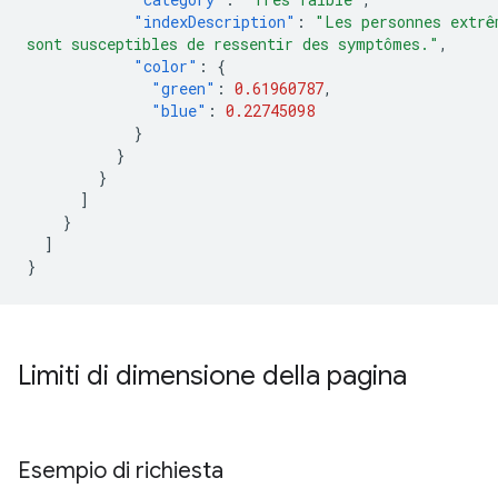
"indexDescription"
:
"Les personnes extrê
sont susceptibles de ressentir des symptômes."
,
"color"
:
{
"green"
:
0.61960787
,
"blue"
:
0.22745098
}
}
}
]
}
]
}
Limiti di dimensione della pagina
Esempio di richiesta