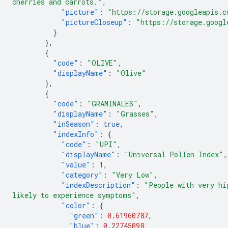
cherries and carrots."
,
"picture"
:
"https://storage.googleapis.c
"pictureCloseup"
:
"https://storage.googl
}
},
{
"code"
:
"OLIVE"
,
"displayName"
:
"Olive"
},
{
"code"
:
"GRAMINALES"
,
"displayName"
:
"Grasses"
,
"inSeason"
:
true
,
"indexInfo"
:
{
"code"
:
"UPI"
,
"displayName"
:
"Universal Pollen Index"
,
"value"
:
1
,
"category"
:
"Very Low"
,
"indexDescription"
:
"People with very hi
likely to experience symptoms"
,
"color"
:
{
"green"
:
0.61960787
,
"blue"
:
0.22745098