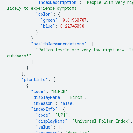
"indexDescription"
:
"People with very hi
likely to experience symptoms"
,
"color"
:
{
"green"
:
0.61960787
,
"blue"
:
0.22745098
}
},
"healthRecommendations"
:
[
"Pollen levels are very low right now. I
outdoors!"
]
}
],
"plantInfo"
:
[
{
"code"
:
"BIRCH"
,
"displayName"
:
"Birch"
,
"inSeason"
:
false
,
"indexInfo"
:
{
"code"
:
"UPI"
,
"displayName"
:
"Universal Pollen Index"
,
"value"
:
1
,
"category"
:
"Very Low"
,