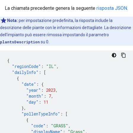
La chiamata precedente genera la seguente
risposta JSON
.
Nota:
per impostazione predefinita, la risposta include la
descrizione delle piante con le informazioni dettagliate. La descrizione
dell'impianto può essere rimossa impostando il parametro
plantsDescription
su 0.
{
"regionCode"
:
"IL"
,
"dailyInfo"
:
[
{
"date"
:
{
"year"
:
2023
,
"month"
:
7
,
"day"
:
11
},
"pollenTypeInfo"
:
[
{
"code"
:
"GRASS"
,
"displayName"
:
"Grass"
,