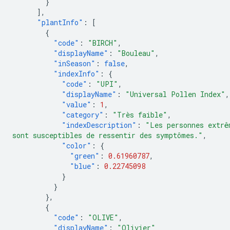
}
],
"plantInfo"
:
[
{
"code"
:
"BIRCH"
,
"displayName"
:
"Bouleau"
,
"inSeason"
:
false
,
"indexInfo"
:
{
"code"
:
"UPI"
,
"displayName"
:
"Universal Pollen Index"
,
"value"
:
1
,
"category"
:
"Très faible"
,
"indexDescription"
:
"Les personnes extrê
sont susceptibles de ressentir des symptômes."
,
"color"
:
{
"green"
:
0.61960787
,
"blue"
:
0.22745098
}
}
},
{
"code"
:
"OLIVE"
,
"displayName"
:
"Olivier"