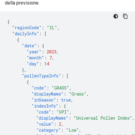
della previsione.
{
"regionCode"
:
"IL"
,
"dailyInfo"
:
[
{
"date"
:
{
"year"
:
2023
,
"month"
:
7
,
"day"
:
14
},
"pollenTypeInfo"
:
[
{
"code"
:
"GRASS"
,
"displayName"
:
"Grass"
,
"inSeason"
:
true
,
"indexInfo"
:
{
"code"
:
"UPI"
,
"displayName"
:
"Universal Pollen Index"
,
"value"
:
2
,
"category"
:
"Low"
,