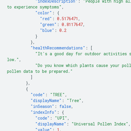
"indexDescription"
:
"People with high al
to experience symptoms"
,
"color"
:
{
"red"
:
0.5176471
,
"green"
:
0.8117647
,
"blue"
:
0.2
}
},
"healthRecommendations"
:
[
"It's a good day for outdoor activities 
low."
,
"Do you know which plants cause your pol
pollen data to be prepared."
]
},
{
"code"
:
"TREE"
,
"displayName"
:
"Tree"
,
"inSeason"
:
false
,
"indexInfo"
:
{
"code"
:
"UPI"
,
"displayName"
:
"Universal Pollen Index"
,
"value"
:
1
,