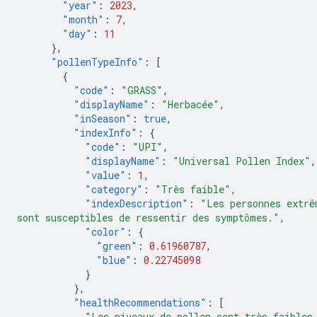
"year"
:
2023
,
"month"
:
7
,
"day"
:
11
},
"pollenTypeInfo"
:
[
{
"code"
:
"GRASS"
,
"displayName"
:
"Herbacée"
,
"inSeason"
:
true
,
"indexInfo"
:
{
"code"
:
"UPI"
,
"displayName"
:
"Universal Pollen Index"
,
"value"
:
1
,
"category"
:
"Très faible"
,
"indexDescription"
:
"Les personnes extrê
sont susceptibles de ressentir des symptômes."
,
"color"
:
{
"green"
:
0.61960787
,
"blue"
:
0.22745098
}
},
"healthRecommendations"
:
[
"Les niveaux de pollen sont très faibles