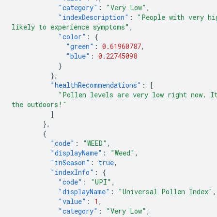
"category"
:
"Very Low"
,
"indexDescription"
:
"People with very hi
likely to experience symptoms"
,
"color"
:
{
"green"
:
0.61960787
,
"blue"
:
0.22745098
}
},
"healthRecommendations"
:
[
"Pollen levels are very low right now. I
the outdoors!"
]
},
{
"code"
:
"WEED"
,
"displayName"
:
"Weed"
,
"inSeason"
:
true
,
"indexInfo"
:
{
"code"
:
"UPI"
,
"displayName"
:
"Universal Pollen Index"
,
"value"
:
1
,
"category"
:
"Very Low"
,