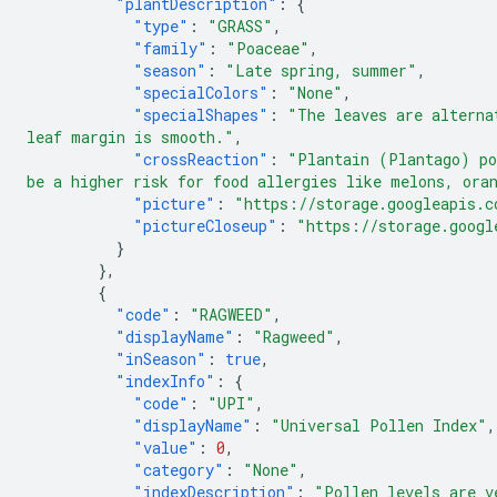
"plantDescription"
:
{
"type"
:
"GRASS"
,
"family"
:
"Poaceae"
,
"season"
:
"Late spring, summer"
,
"specialColors"
:
"None"
,
"specialShapes"
:
"The leaves are alterna
leaf margin is smooth."
,
"crossReaction"
:
"Plantain (Plantago) po
be a higher risk for food allergies like melons, ora
"picture"
:
"https://storage.googleapis.c
"pictureCloseup"
:
"https://storage.googl
}
},
{
"code"
:
"RAGWEED"
,
"displayName"
:
"Ragweed"
,
"inSeason"
:
true
,
"indexInfo"
:
{
"code"
:
"UPI"
,
"displayName"
:
"Universal Pollen Index"
,
"value"
:
0
,
"category"
:
"None"
,
"indexDescription"
:
"Pollen levels are v