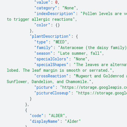
"value"
:
0
,
"category"
:
"None"
,
"indexDescription"
:
"Pollen levels are v
to trigger allergic reactions"
,
"color"
:
{}
},
"plantDescription"
:
{
"type"
:
"WEED"
,
"family"
:
"Asteraceae (the daisy family
"season"
:
"Late summer, fall"
,
"specialColors"
:
"None"
,
"specialShapes"
:
"The leaves are alterna
lobed. The leaf margin is smooth or serrated."
,
"crossReaction"
:
"Mugwort and Goldenrod 
Sunflower, Dandelion, and Chamomile."
,
"picture"
:
"https://storage.googleapis.c
"pictureCloseup"
:
"https://storage.googl
}
},
{
"code"
:
"ALDER"
,
"displayName"
:
"Alder"
},