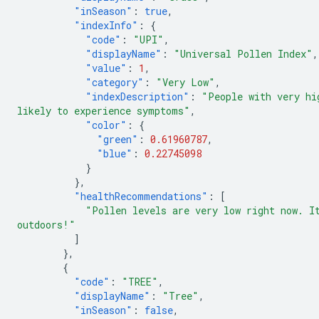
"inSeason"
:
true
,
"indexInfo"
:
{
"code"
:
"UPI"
,
"displayName"
:
"Universal Pollen Index"
,
"value"
:
1
,
"category"
:
"Very Low"
,
"indexDescription"
:
"People with very hi
likely to experience symptoms"
,
"color"
:
{
"green"
:
0.61960787
,
"blue"
:
0.22745098
}
},
"healthRecommendations"
:
[
"Pollen levels are very low right now. I
outdoors!"
]
},
{
"code"
:
"TREE"
,
"displayName"
:
"Tree"
,
"inSeason"
:
false
,