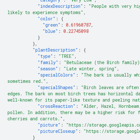
"indexDescription"
:
"People with very hi
likely to experience symptoms"
,
"color"
:
{
"green"
:
0.61960787
,
"blue"
:
0.22745098
}
},
"plantDescription"
:
{
"type"
:
"TREE"
,
"family"
:
"Betulaceae (the Birch family
"season"
:
"Late winter, spring"
,
"specialColors"
:
"The bark is usually wh
sometimes red."
,
"specialShapes"
:
"Birch leaves are often
edges. The bark on most birch trees has horizontal d
well-known for its paper-like texture and peeling na
"crossReaction"
:
"Alder, Hazel, Hornbeam
pollen. In addition, there may be a higher risk for 
cherries and carrots."
,
"picture"
:
"https://storage.googleapis.c
"pictureCloseup"
:
"https://storage.googl
}