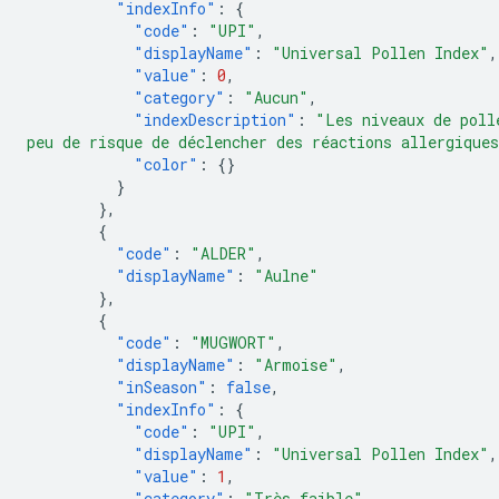
"indexInfo"
:
{
"code"
:
"UPI"
,
"displayName"
:
"Universal Pollen Index"
,
"value"
:
0
,
"category"
:
"Aucun"
,
"indexDescription"
:
"Les niveaux de poll
peu de risque de déclencher des réactions allergique
"color"
:
{}
}
},
{
"code"
:
"ALDER"
,
"displayName"
:
"Aulne"
},
{
"code"
:
"MUGWORT"
,
"displayName"
:
"Armoise"
,
"inSeason"
:
false
,
"indexInfo"
:
{
"code"
:
"UPI"
,
"displayName"
:
"Universal Pollen Index"
,
"value"
:
1
,
"category"
:
"Très faible"
,