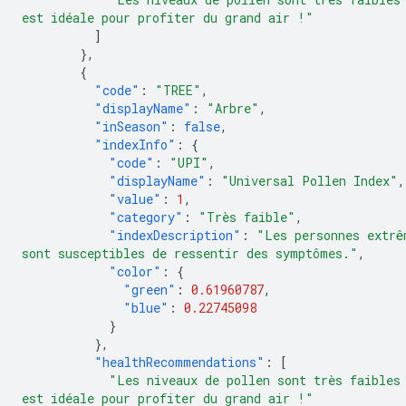
est idéale pour profiter du grand air !"
]
},
{
"code"
:
"TREE"
,
"displayName"
:
"Arbre"
,
"inSeason"
:
false
,
"indexInfo"
:
{
"code"
:
"UPI"
,
"displayName"
:
"Universal Pollen Index"
,
"value"
:
1
,
"category"
:
"Très faible"
,
"indexDescription"
:
"Les personnes extrê
sont susceptibles de ressentir des symptômes."
,
"color"
:
{
"green"
:
0.61960787
,
"blue"
:
0.22745098
}
},
"healthRecommendations"
:
[
"Les niveaux de pollen sont très faibles
est idéale pour profiter du grand air !"