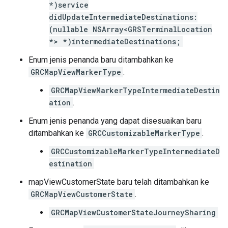
*)service
didUpdateIntermediateDestinations:
(nullable NSArray<GRSTerminalLocation
*> *)intermediateDestinations;
Enum jenis penanda baru ditambahkan ke
GRCMapViewMarkerType
.
GRCMapViewMarkerTypeIntermediateDestin
ation
.
Enum jenis penanda yang dapat disesuaikan baru
ditambahkan ke
GRCCustomizableMarkerType
.
GRCCustomizableMarkerTypeIntermediateD
estination
mapViewCustomerState baru telah ditambahkan ke
GRCMapViewCustomerState
.
GRCMapViewCustomerStateJourneySharing