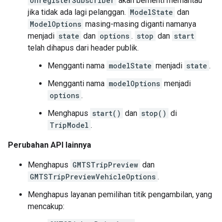
UnregisterSubscriber
akan berhenti memantau
jika tidak ada lagi pelanggan.
ModelState
dan
ModelOptions
masing-masing diganti namanya
menjadi
state
dan
options
.
stop
dan
start
telah dihapus dari header publik.
Mengganti nama
modelState
menjadi
state
.
Mengganti nama
modelOptions
menjadi
options
.
Menghapus
start()
dan
stop()
di
TripModel
.
Perubahan API lainnya
Menghapus
GMTSTripPreview
dan
GMTSTripPreviewVehicleOptions
.
Menghapus layanan pemilihan titik pengambilan, yang
mencakup: