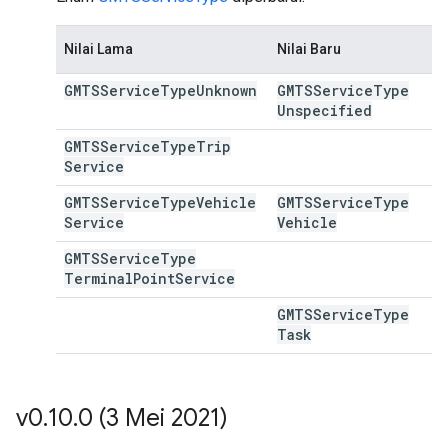
Nilai Lama
Nilai Baru
GMTSService
Type
Unknown
GMTSService
Type
Unspecified
GMTSService
Type
Trip
Service
GMTSService
Type
Vehicle
GMTSService
Type
Service
Vehicle
GMTSService
Type
Terminal
Point
Service
GMTSService
Type
Task
v0
.
10
.
0 (3 Mei 2021)