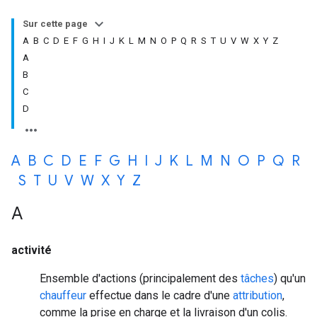
Sur cette page
A B C D E F G H I J K L M N O P Q R S T U V W X Y Z
A
B
C
D
A
B
C
D
E
F
G
H
I
J
K
L
M
N
O
P
Q
R
S
T
U
V
W
X
Y
Z
A
activité
Ensemble d'actions (principalement des
tâches
) qu'un
chauffeur
effectue dans le cadre d'une
attribution
,
comme la prise en charge et la livraison d'un colis.