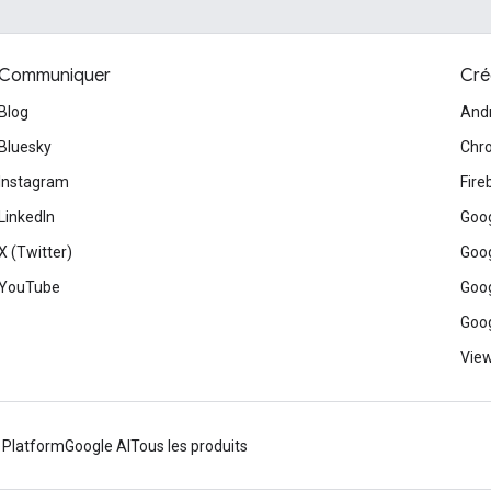
Communiquer
Cré
Blog
And
Bluesky
Chr
Instagram
Fire
LinkedIn
Goog
X (Twitter)
Goog
YouTube
Goog
Goog
View
 Platform
Google AI
Tous les produits