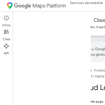
Services de mobilité
Maps Platform
Mobility Services
Fleet Operations
Clou
Infos
Cloud Logging
Documentation de référence sur les traje
Chat
API
traductions généré
Cloud Logging
Aperçu
Accueil
Produit
Configurer Cloud Logging
Cloud Logging
Utiliser les journaux dans l'explorateur
de journaux
Cloud L
Comprendre la structure des journaux
Gérer les journaux fractionnés
Créer des métriques basées sur les
Sur cette page
journaux