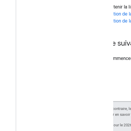
Pour obtenir la 
l'intégration de
l'intégration de 
Étape suiv
Pour commencer 
Sauf indication contraire, 
Apache 2.0
. Pour en savoir
Dernière mise à jour le 202