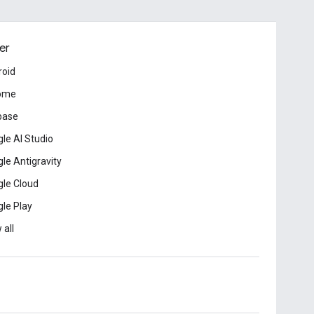
er
roid
ome
base
le AI Studio
le Antigravity
le Cloud
le Play
 all