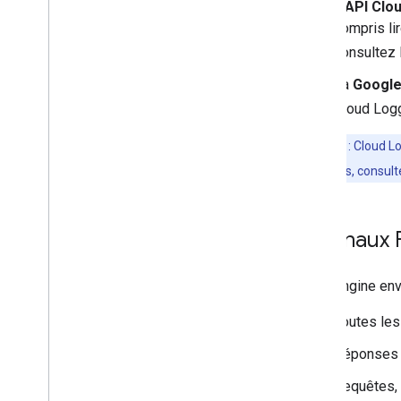
L'
API Clo
compris li
consultez 
La
Google
Cloud Logg
Remarque
:
Cloud Lo
frais inattendus, consul
Journaux F
Fleet Engine env
Toutes les
Réponses d
Requêtes, 