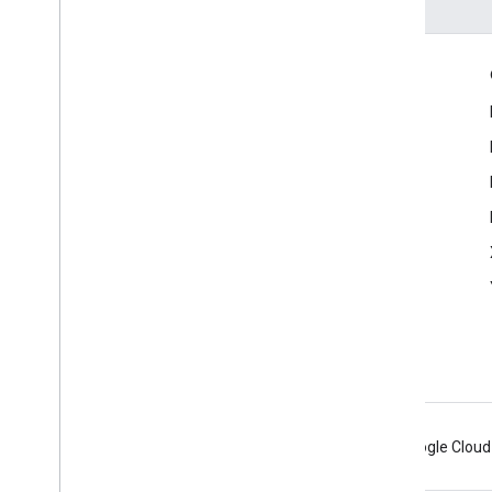
Échanger
Google Developer Program
Google Developer Groups
Google Developer Experts
Accelerators
Google Cloud & NVIDIA
Android
Chrome
Firebase
Google Cloud