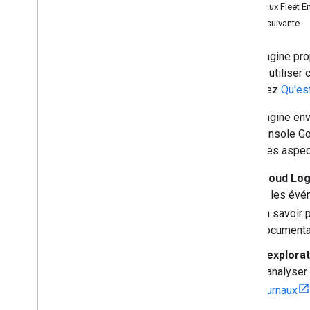
Journaux Fleet E
Analyser les journaux avec Big
Query
Étape suivante
Réduire les coûts de journalisation
Visualiser les journaux avec le
débogueur de parc
Fleet Engine pro
pouvez utiliser 
consultez
Qu'es
Fleet Engine env
de la console Go
décrit ces aspe
Cloud Lo
et les évé
en savoir 
documentat
L'
explorat
d'analyser
journaux