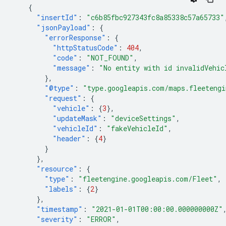
{
"insertId"
:
"c6b85fbc927343fc8a85338c57a65733"
"jsonPayload"
:
{
"errorResponse"
:
{
"httpStatusCode"
:
404
,
"code"
:
"NOT_FOUND"
,
"message"
:
"No entity with id invalidVehic
},
"@type"
:
"type.googleapis.com/maps.fleetengi
"request"
:
{
"vehicle"
:
{
3
},
"updateMask"
:
"deviceSettings"
,
"vehicleId"
:
"fakeVehicleId"
,
"header"
:
{
4
}
}
},
"resource"
:
{
"type"
:
"fleetengine.googleapis.com/Fleet"
,
"labels"
:
{
2
}
},
"timestamp"
:
"2021-01-01T00:00:00.000000000Z"
"severity"
:
"ERROR"
,