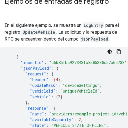
Ejemplos de entradas de registro
En el siguiente ejemplo, se muestra un
LogEntry
para el
registro
UpdateVehicle
. La solicitud y la respuesta de
RPC se encuentran dentro del campo
jsonPayload
.
{
"insertId"
:
"c6b85fbc927343fc8a85338c57a65733"
"jsonPayload"
:
{
"request"
:
{
"header"
:
{
4
},
"updateMask"
:
"deviceSettings"
,
"vehicleId"
:
"uniqueVehicleId"
,
"vehicle"
:
{
2
}
},
"response"
:
{
"name"
:
"providers/example-project-id/vehi
"availableCapacity"
:
2
,
"state"
:
"VEHICLE_STATE_OFFLINE"
,