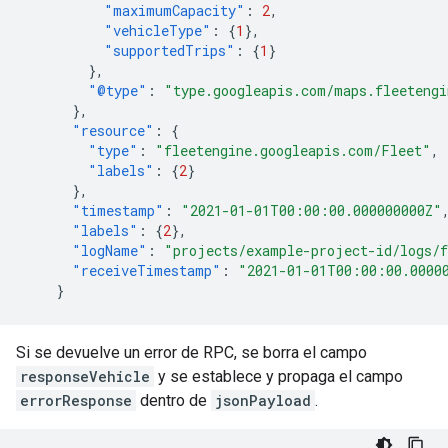
"maximumCapacity"
:
2
,
"vehicleType"
:
{
1
},
"supportedTrips"
:
{
1
}
},
"@type"
:
"type.googleapis.com/maps.fleetengi
},
"resource"
:
{
"type"
:
"fleetengine.googleapis.com/Fleet"
,
"labels"
:
{
2
}
},
"timestamp"
:
"2021-01-01T00:00:00.000000000Z"
"labels"
:
{
2
},
"logName"
:
"projects/example-project-id/logs/
"receiveTimestamp"
:
"2021-01-01T00:00:00.0000
}
Si se devuelve un error de RPC, se borra el campo
responseVehicle
y se establece y propaga el campo
errorResponse
dentro de
jsonPayload
.