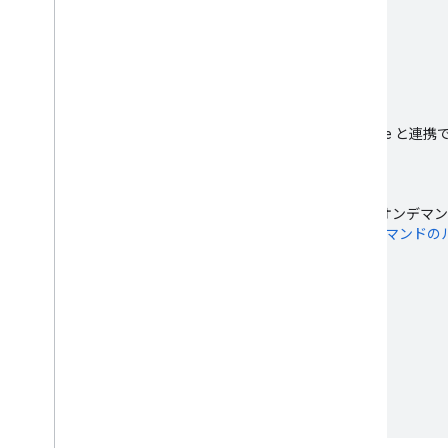
local_shipping
車両を作成
Fleet Engine で車両を作成して管理する方法。
devices
Driver SDK をアプリに統合する
Driver SDK をドライバアプリに統合し、Fleet Engine 
rebase_edit
ジャーニーの作成と管理
Google マップのモビリティ サービスを使用して、オンデ
タスクを作成し、操作できます。詳しくは、
オンデマンドの
れたタスク
をご覧ください。