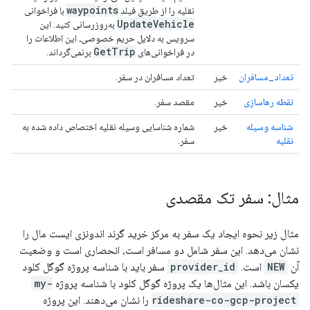
waypoints
نقلیه را از طریق فیلد
با فراخوانی
UpdateVehicle
به‌روزرسانی کنید. این
سرویس به دلایل حریم خصوصی، این اطلاعات را
GetTrip
در فراخوانی‌های
برنمی‌گرداند.
تعداد_مسافران
خیر
تعداد مسافران در سفر.
نقطه رهاسازی
خیر
مقصد سفر.
شناسه وسیله
خیر
شماره شناسایی وسیله نقلیه اختصاص داده شده به
نقلیه
سفر.
مثال: سفر تک مقصدی
مثال زیر نحوه ایجاد یک سفر به مرکز خرید گرند اندونزی ایست مال را
نشان می‌دهد. این سفر شامل دو مسافر است، انحصاری است و وضعیت
آن
NEW
است.
provider_id
سفر باید با شناسه پروژه گوگل کلود
یکسان باشد. این مثال‌ها یک پروژه گوگل کلود با شناسه پروژه
my-
rideshare-co-gcp-project
را نشان می‌دهند. این پروژه