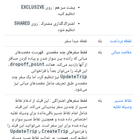
EXCLUSIVE
پشت سر هم
: روی
تنظیم کنید.
SHARED
اشتراک‌گذاری مشترک
: روی
تنظیم شود.
نقطه برداشت
بله
نقطه مبدا سفر.
مقاصد میانی
بله
فقط سفرهای چند مقصدی
: فهرست مقصدهای
میانی که راننده بین سوار شدن و پیاده کردن مسافر
dropoff_point
از آنها بازدید می‌کند. همانند
،
این فیلد را می‌توان بعداً با فراخوانی
UpdateTrip
نیز تنظیم کرد، اما یک سفر چند
مقصدی طبق تعریف شامل مقصدهای میانی نیز
می‌شود.
نقاط مسیر
بله
فقط سفرهای اشتراکی
: این فیلد از ادغام نقاط
وسیله نقلیه
مسیر از چندین سفر پشتیبانی می‌کند. این فیلد
شامل تمام نقاط مسیر باقی‌مانده برای وسیله نقلیه
اختصاص داده شده و همچنین نقاط مسیر سوار و
پیاده شده برای این سفر است. می‌توانید این فیلد را
UpdateTrip
CreateTrip
با فراخوانی
یا
تنظیم کنید. همچنین می‌توانید نقاط مسیر وسیله