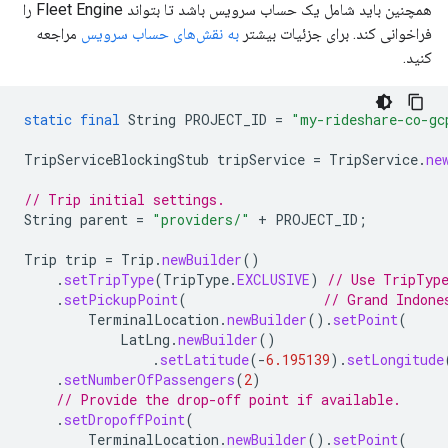
همچنین باید شامل یک حساب سرویس باشد تا بتواند Fleet Engine را
فراخوانی کند. برای جزئیات بیشتر
به نقش‌های حساب سرویس
مراجعه
کنید.
static
final
String
PROJECT_ID
=
"my-rideshare-co-gc
TripServiceBlockingStub
tripService
=
TripService
.
ne
// Trip initial settings.
String
parent
=
"providers/"
+
PROJECT_ID
;
Trip
trip
=
Trip
.
newBuilder
()
.
setTripType
(
TripType
.
EXCLUSIVE
)
// Use TripType
.
setPickupPoint
(
// Grand Indone
TerminalLocation
.
newBuilder
().
setPoint
(
LatLng
.
newBuilder
()
.
setLatitude
(
-
6.195139
).
setLongitude
.
setNumberOfPassengers
(
2
)
// Provide the drop-off point if available.
.
setDropoffPoint
(
TerminalLocation
.
newBuilder
().
setPoint
(