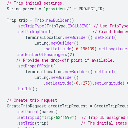
// Trip initial settings.
String
parent
=
"providers/"
+
PROJECT_ID
;
Trip
trip
=
Trip
.
newBuilder
()
.
setTripType
(
TripType
.
EXCLUSIVE
)
// Use TripType
.
setPickupPoint
(
// Grand Indone
TerminalLocation
.
newBuilder
().
setPoint
(
LatLng
.
newBuilder
()
.
setLatitude
(
-
6.195139
).
setLongitude
.
setNumberOfPassengers
(
2
)
// Provide the drop-off point if available.
.
setDropoffPoint
(
TerminalLocation
.
newBuilder
().
setPoint
(
LatLng
.
newBuilder
()
.
setLatitude
(
-
6.1275
).
setLongitude
(
1
.
build
();
// Create trip request
CreateTripRequest
createTripRequest
=
CreateTripRequ
.
setParent
(
parent
)
.
setTripId
(
"trip-8241890"
)
// Trip ID assigned 
.
setTrip
(
trip
)
// The initial state