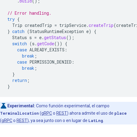
.
build
();
// Error handling.
try
{
Trip
createdTrip
=
tripService
.
createTrip
(
createTr
}
catch
(
StatusRuntimeException
e
)
{
Status
s
=
e
.
getStatus
();
switch
(
s
.
getCode
())
{
case
ALREADY_EXISTS
:
break
;
case
PERMISSION_DENIED
:
break
;
}
return
;
}
Experimental:
Como función experimental, el campo
TerminalLocation
(
gRPC
o
REST
) ahora admite el uso de
place
(
gRPC
o
REST
), ya sea junto con o en lugar de
LatLng
.