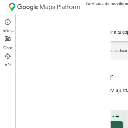
Servicios de movilida
Maps Platform
Mobility Services
Driver experience
Información
Integra el enrutamiento y la navegación del conductor a tu ap
Chat
Google utiliza tecnología de IA para traduci
API
Experiencia del conductor
Usa el SDK de Navigation y el SDK de Driver para ajust
modelo de entrega.