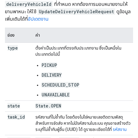
deliveryVehicleId
ที่กำหนด หากต้องการมอบหมายงานให้
ยานพาหนะ ให้ใช้
UpdateDeliveryVehicleRequest
ดูข้อมูล
เพิ่มเติมได้ที่
อัปเดตงาน
ช่อง
ค่า
type
ตั้งค่าเป็นประเภทที่ตรงกับประเภทงาน ซึ่งเป็นหนึ่งใน
ประเภทต่อไปนี้
PICKUP
DELIVERY
SCHEDULED_STOP
UNAVAILABLE
state
State
.
OPEN
task
_
id
รหัสงานที่ไม่ซ้ำกัน โดยต้องไม่ใช่หมายเลขติดตามพัสดุ
สำหรับการจัดส่ง หากไม่มีรหัสงานในระบบ คุณอาจสร้างตัว
ระบุที่ไม่ซ้ำกับผู้อื่น (UUID) ได้ ดูรายละเอียดได้ที่
รหัสงาน