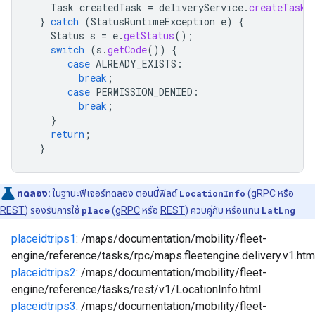
Task
createdTask
=
deliveryService
.
createTask
(
}
catch
(
StatusRuntimeException
e
)
{
Status
s
=
e
.
getStatus
();
switch
(
s
.
getCode
())
{
case
ALREADY_EXISTS
:
break
;
case
PERMISSION_DENIED
:
break
;
}
return
;
}
ทดลอง:
ในฐานะฟีเจอร์ทดลอง ตอนนี้ฟิลด์
LocationInfo
(
gRPC
หรือ
REST
) รองรับการใช้
place
(
gRPC
หรือ
REST
) ควบคู่กับ หรือแทน
LatLng
placeidtrips1
: /maps/documentation/mobility/fleet-
engine/reference/tasks/rpc/maps.fleetengine.delivery.v1.htm
placeidtrips2
: /maps/documentation/mobility/fleet-
engine/reference/tasks/rest/v1/LocationInfo.html
placeidtrips3
: /maps/documentation/mobility/fleet-