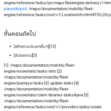
engine/reference/tasks/rpc/maps.fleetengine.delivery.v1.html
placeidtrips4
: /maps/documentation/mobility/fleet-
engine/reference/tasks/rest/v1/LocationInfo.html#FIELDS.p
ขั้นตอนถัดไป
[สร้างงานประเภทอื่นๆ][13]
[อัปเดตงาน][3]
[1]: /maps/documentation/mobility/fleet-
engine/essentials/tasks-intro [2]:
/maps/documentation/mobility/fleet-
engine/journeys/tasks [3]: update-tasks [4]:
/maps/documentation/mobility/fleet-
engine/essentials/client-libraries-tasks#java [5]:
/maps/documentation/mobility/fleet-
engine/reference/tasks/rest/v1/providers.tasks/create