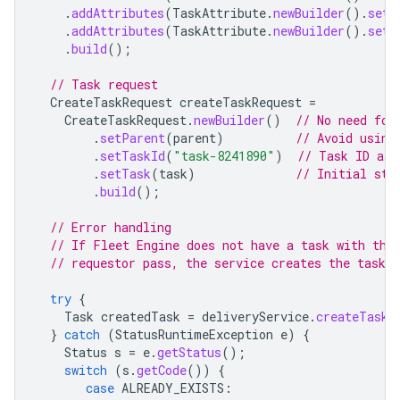
.
addAttributes
(
TaskAttribute
.
newBuilder
().
setK
.
addAttributes
(
TaskAttribute
.
newBuilder
().
setK
.
build
();
// Task request
CreateTaskRequest
createTaskRequest
=
CreateTaskRequest
.
newBuilder
()
// No need for
.
setParent
(
parent
)
// Avoid using
.
setTaskId
(
"task-8241890"
)
// Task ID ass
.
setTask
(
task
)
// Initial sta
.
build
();
// Error handling
// If Fleet Engine does not have a task with tha
// requestor pass, the service creates the task s
try
{
Task
createdTask
=
deliveryService
.
createTask
(
}
catch
(
StatusRuntimeException
e
)
{
Status
s
=
e
.
getStatus
();
switch
(
s
.
getCode
())
{
case
ALREADY_EXISTS
: