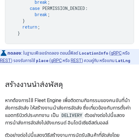
break
;
case
PERMISSION_DENIED
:
break
;
}
return
;
}
ทดลอง:
ในฐานะฟีเจอร์ทดลอง ตอนนี้ฟิลด์
LocationInfo
(
gRPC
หรือ
REST
) รองรับการใช้
place
(
gRPC
หรือ
REST
) ควบคู่กับ หรือแทน
LatLng
สร้างงานนำส่งพัสดุ
หากต้องการใช้ Fleet Engine เพื่อติดตามกิจกรรมของคนขับที่นำ
ส่งการจัดส่ง ให้สร้างงานนำส่งการจัดส่ง ซึ่งเกี่ยวข้องกับการตั้งค่า
แอตทริบิวต์ประเภทงาน เป็น
DELIVERY
ตัวอย่างต่อไปนี้แสดง
การนำส่งการจัดส่งไปยังแกรนด์ อินโดนีเซียอีสต์มอลล์
ตัวอย่างต่อไปนี้แสดงวิธีสร้างงานการนัดรับสินค้าที่จัดส่งโดย