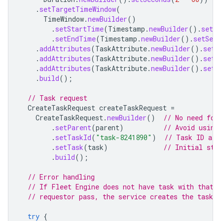
.
setTargetTimeWindow
(
TimeWindow
.
newBuilder
()
.
setStartTime
(
Timestamp
.
newBuilder
().
setSe
.
setEndTime
(
Timestamp
.
newBuilder
().
setSeco
.
addAttributes
(
TaskAttribute
.
newBuilder
().
setK
.
addAttributes
(
TaskAttribute
.
newBuilder
().
setK
.
addAttributes
(
TaskAttribute
.
newBuilder
().
setK
.
build
();
// Task request
CreateTaskRequest
createTaskRequest
=
CreateTaskRequest
.
newBuilder
()
// No need for
.
setParent
(
parent
)
// Avoid using
.
setTaskId
(
"task-8241890"
)
// Task ID ass
.
setTask
(
task
)
// Initial sta
.
build
();
// Error handling
// If Fleet Engine does not have task with that 
// requestor pass, the service creates the task s
try
{