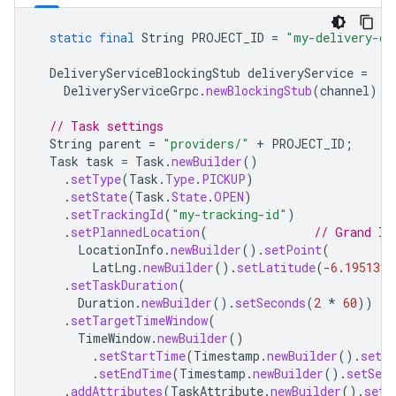
static
final
String
PROJECT_ID
=
"my-delivery-co
DeliveryServiceBlockingStub
deliveryService
=
DeliveryServiceGrpc
.
newBlockingStub
(
channel
);
// Task settings
String
parent
=
"providers/"
+
PROJECT_ID
;
Task
task
=
Task
.
newBuilder
()
.
setType
(
Task
.
Type
.
PICKUP
)
.
setState
(
Task
.
State
.
OPEN
)
.
setTrackingId
(
"my-tracking-id"
)
.
setPlannedLocation
(
// Grand In
LocationInfo
.
newBuilder
().
setPoint
(
LatLng
.
newBuilder
().
setLatitude
(
-
6.195139
)
.
setTaskDuration
(
Duration
.
newBuilder
().
setSeconds
(
2
*
60
))
.
setTargetTimeWindow
(
TimeWindow
.
newBuilder
()
.
setStartTime
(
Timestamp
.
newBuilder
().
setSe
.
setEndTime
(
Timestamp
.
newBuilder
().
setSeco
.
addAttributes
(
TaskAttribute
.
newBuilder
().
setK