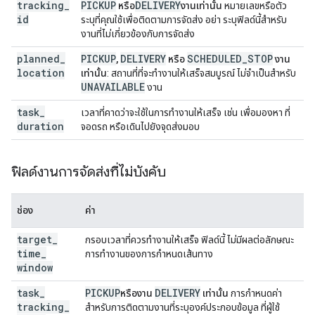
tracking
_
PICKUP
DELIVERY
หรือ
งานเท่านั้น
หมายเลขหรือตัว
id
ระบุที่คุณใช้เพื่อติดตามการจัดส่ง อย่า ระบุฟิลด์นี้สำหรับ
งานที่ไม่เกี่ยวข้องกับการจัดส่ง
planned
_
PICKUP
DELIVERY
SCHEDULED_STOP
,
หรือ
งาน
location
เท่านั้น
: สถานที่ที่จะทำงานให้เสร็จสมบูรณ์ ไม่จำเป็นสำหรับ
UNAVAILABLE
งาน
task
_
เวลาที่คาดว่าจะใช้ในการทำงานให้เสร็จ เช่น เพื่อมองหา ที่
duration
จอดรถ หรือเดินไปยังจุดส่งมอบ
ฟิลด์งานการจัดส่งที่ไม่บังคับ
ช่อง
ค่า
target
_
กรอบเวลาที่ควรทำงานให้เสร็จ ฟิลด์นี้ ไม่มีผลต่อลักษณะ
time
_
การทำงานของการกำหนดเส้นทาง
window
task
_
PICKUP
DELIVERY
หรืองาน
เท่านั้น
การกำหนดค่า
tracking
_
สำหรับการติดตามงานที่ระบุองค์ประกอบข้อมูล ที่ผู้ใช้