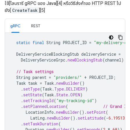
ใช้[ไลบรารี gRPC ของ Java][4] หรือวิธีส่งคำขอ HTTP REST ไป
ยัง[
CreateTask
][5]
gRPC
REST
static
final
String
PROJECT_ID
=
"my-delivery-co
DeliveryServiceBlockingStub
deliveryService
=
DeliveryServiceGrpc
.
newBlockingStub
(
channel
);
// Task settings
String
parent
=
"providers/"
+
PROJECT_ID
;
Task
task
=
Task
.
newBuilder
()
.
setType
(
Task
.
Type
.
DELIVERY
)
.
setState
(
Task
.
State
.
OPEN
)
.
setTrackingId
(
"my-tracking-id"
)
.
setPlannedLocation
(
// Grand In
LocationInfo
.
newBuilder
().
setPoint
(
LatLng
.
newBuilder
().
setLatitude
(
-
6.195139
)
.
setTaskDuration
(
Duration
.
newBuilder
().
setSeconds
(
2
*
60
))