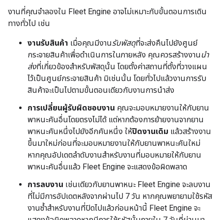
งานที่คุณจําลองใน Fleet Engine อาจไม่เหมาะกับขั้นตอนการเดิน
ทางทั่วไป เช่น
งานรับสินค้า
เมื่อคุณมีงาน
รับพัสดุ
ที่จะส่งคืนไปยังศูนย์
กระจายสินค้าเพื่อดำเนินการในภายหลัง คุณควรสร้างงาน
นำ
ส่ง
ที่เกี่ยวข้องสำหรับพัสดุนั้น โดยตั้งค่าสถานที่ตั้งที่วางแผน
ไว้เป็นศูนย์กระจายสินค้า มิเช่นนั้น โดยทั่วไปแล้วงานการรับ
สินค้าจะเป็นไปตามขั้นตอนเดียวกับงานการนำส่ง
การเปลี่ยนผู้รับผิดชอบงาน
คุณจะมอบหมายงานให้กับยาน
พาหนะคันอื่นโดยตรงไม่ได้ แต่หากต้องการย้ายงานจากยาน
พาหนะคันหนึ่งไปยังอีกคันหนึ่ง ให้
ปิดงานเดิม
แล้วสร้างงาน
ขึ้นมาใหม่ก่อนที่จะมอบหมายงานให้กับยานพาหนะคันใหม่
หากคุณอัปเดตลําดับงานสําหรับงานที่มอบหมายให้กับยาน
พาหนะคันอื่นแล้ว Fleet Engine จะแสดงข้อผิดพลาด
การลบงาน
เช่นเดียวกับยานพาหนะ Fleet Engine จะลบงาน
ที่ไม่มีการอัปเดตหลังจากผ่านไป 7 วัน หากคุณพยายามใช้รหัส
งานซ้ำสำหรับงานที่ปิดไปแล้วก่อนหน้านี้ Fleet Engine จะ
แสดงข้อผิดพลาดหากมีการใช้รหัสนั้นภายใน 7 วันที่ผ่านมา