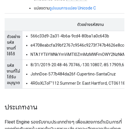
แปลงตาม
รูปแบบการแปลง Unicode C
ตัวอย่างรหัสงาน
566c33d9-2a31-4b6a-9cd4-80ba1a0c643b
ตัวอย่าง
รหัส
e4708eabcfa39bf2767c9546c9273f747b4626e8cc4
งานที่
ใช้ได้
NTA1YTliYWNkYmViMTI0ZmMzMWFmOWY2NzNkM2
8/31/2019-20:48-46.70746,-130.10807,-85.17909,61.
รหัส
งานที่ไม่
JohnDoe-577b484da26f-Cupertino-SantaCruz
ได้รับ
อนุญาต
4R0oXLToF"112 Summer Dr. East Hartford, CT06118
ประเภทงาน
Fleet Engine รองรับงานประเภทต่างๆ เพื่อแสดงการดำเนินการที่
แตกต่างกันภายในการดำเนินการขนส่ง รายละเอียดของส่วนต่างๆ