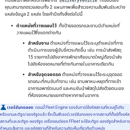
กับแผนภาพสำหรับทรัพยากร
DeliveryVehicle
ที่เชื่อมโยง
คุณสามารถตรวจสอบทั้ง 2 แผนภาพเพื่อสำรวจความสัมพันธ์ระหว่าง
แหล่งข้อมูล 2 แหล่ง โดยคำนึงถึงสิ่งต่อไปนี้
ตำแหน่งที่วางแผนไว้
: ทั้งป้ายจอดรถและงานมี
ตำแหน่งที่
วางแผนไว้
ซึ่งแตกต่างกัน
สำหรับงาน
ตำแหน่งที่วางแผนไว้จะระบุตําแหน่งที่การ
ดำเนินการของผู้ขับขี่ควรเกิดขึ้น เช่น การนำส่งพัสดุ
15 รายการไปยังอาคารพักอาศัยขนาดใหญ่ต้องนำส่ง
ไปยังห้องจดหมายที่ต่างกันภายในอาคารเดียวกัน
สำหรับจุดจอดรถ
ตำแหน่งที่วางแผนไว้จะระบุจุดจอด
รถขณะที่คนขับทำงาน เช่น ยานพาหนะหยุดที่ทางเข้า
อาคารอพาร์ตเมนต์ และคนขับนำพัสดุไปส่งด้วยตนเอง
ที่ห้องจดหมายแยกต่างหากภายในอาคาร
เวอร์ชันทดลอง:
ตอนนี้ Fleet Engine รองรับการใช้รหัสสถานที่ควบคู่ไปกับ
หรือแทนละติจูด/ลองจิจูดแล้ว ซึ่งเป็นฟีเจอร์เวอร์ชันทดลอง หากสถานที่ตั้งมีทั้งรหัส
สถานที่และละติจูด-ลองจิจูด เครื่องยนต์ของ FFleet จะใช้ละติจูด-ลองจิจูดสำหรับการ
กำหนดเส้นทาง และรหัสสถานที่สำหรับความคิดเห็นเกี่ยวกับตำแหน่ง