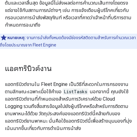
ต้นและเวลาสิ้นสุด ข้อมูลนี้ไม่ส่งผลต่อการคำนวณเส้นทางโดยตรง
แต่อาจใช้กับสถานการณ์ต่างๆ เช่น การแจ้งเตือนผู้บริโภคเกี่ยวกับ
กรอบเวลาการนำส่งพัสดุภัณฑ์ หรือเวลาที่คาดว่าเจ้าหน้าที่บริการตาม
กำหนดการจะมาถึง
หมายเหตุ:
งานการนำส่งทั้งหมดต้องมีช่องรหัสติดตามสำหรับการคํานวณเวลา
ถึงโดยประมาณจาก Fleet Engine
แอตทริบิวต์งาน
แอตทริบิวต์งานใน Fleet Engine เป็นวิธีที่สะดวกในการกรองงาน
ตามลักษณะเฉพาะเมื่อใช้คําขอ
ListTasks
นอกจากนี้ คุณยังใช้
แอตทริบิวต์งานที่กำหนดเองสําหรับการวิเคราะห์ด้วย Cloud
Logging รวมถึงสื่อสารข้อมูลไปยังผู้บริโภคหรือสําหรับการติดตาม
ยานพาหนะได้ด้วย วัตถุประสงค์ของแอตทริบิวต์นี้คล้ายกับของ
แอตทริบิวต์ยานพาหนะ นั่นคือใช้แอตทริบิวต์นี้เพื่อสร้างมุมมองที่มุ่ง
เน้นมากขึ้นเกี่ยวกับการดำเนินการนำส่ง