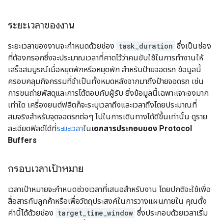
ระยะเวลาของงาน
ระยะเวลาของงานจะกำหนดด้วยช่อง
task_duration
ซึ่งเป็นช่อง
ที่ต้องกรอกซึ่งจะประมาณเวลาที่คาดไว้ว่าคนขับใช้ในการทำงานให้
เสร็จสมบูรณ์เมื่อหยุดพักหรือหยุดพัก สำหรับป้ายจอดรถ ข้อมูลนี้
ครอบคลุมกิจกรรมที่จำเป็นทั้งหมดหลังจากมาถึงป้ายจอดรถ เช่น
การขนถ่ายพัสดุและการโต้ตอบกับผู้รับ ยิ่งข้อมูลนี้เฉพาะเจาะจงมาก
เท่าใด เครื่องยนต์ฟลีตก็จะระบุเวลาถึงและเวลาถึงโดยประมาณที่
สมจริงสำหรับจุดจอดรถต่อๆ ไปในการเดินทางได้ดีขึ้นเท่านั้น ดูราย
ละเอียดฟิลด์ได้ที่
ระยะเวลา
ใน
เอกสารประกอบของ Protocol
Buffers
กรอบเวลาเป้าหมาย
เวลาเป้าหมายจะกำหนดช่วงเวลาที่เสนอสำหรับงาน โดยปกติจะใช้เพื่อ
สื่อสารกับลูกค้าหรือเพื่อวัตถุประสงค์ในการวางแผนภายใน คุณตั้ง
ค่านี้ได้ด้วยช่อง
target_time_window
ซึ่งประกอบด้วยเวลาเริ่ม