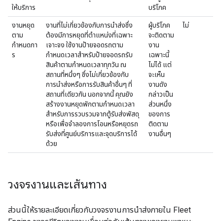
ให้บริการ
บริโภค
งานหยุด
งานที่ไม่เกี่ยวข้องกับการนำส่งซึ่ง
ผู้บริโภค
ไม่
ตาม
ต้องมีการหยุดที่ตำแหน่งที่เฉพาะ
จะติดตาม
กำหนดกา
เจาะจง ใช้งานป้ายจอดรถตาม
งาน
ร
กำหนดเวลาสำหรับป้ายจอดรถรับ
เฉพาะนี้
สินค้าตามกำหนดเวลาทุกวัน ณ
ไม่ได้ แต่
สถานที่หนึ่งๆ ซึ่งไม่เกี่ยวข้องกับ
จะเห็น
การนำส่งหรือการรับสินค้าอื่นๆ ที่
งานดัง
สถานที่เดียวกัน นอกจากนี้ คุณยัง
กล่าวเป็น
สร้างงานหยุดพักตามกำหนดเวลา
ส่วนหนึ่ง
สำหรับการรวบรวมจากตู้รับส่งพัสดุ
ของการ
หรือเพื่อจำลองการโอนหรือหยุดรถ
ติดตาม
รับส่งที่ศูนย์บริการและจุดบริการได้
งานอื่นๆ
ด้วย
วงจรงานและเส้นทาง
ส่วนนี้ให้รายละเอียดเกี่ยวกับวงจรงานการนำส่งภายใน Fleet