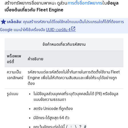
สร้างทรัพยากรชื่อยานพาหนะ ดูส่วน
การตั้งชื่อทรัพยากร
ใน
ข้อมูล
เบื้องต้นเกี่ยวกับ Fleet Engine
เคล็ดลับ:
คุณสร้างรหัสงานได้โดยใช้กลไกแบบเป็นโปรแกรมใดก็ได้ที่ต้องการ
Google แนะนำให้ใช้เครื่องมือ
UUID เวอร์ชัน 4
ข้อกำหนดเกี่ยวกับรหัสงาน
พร็อพเพ
คำอธิบาย
อร์ตี้
ความเป็น
รหัสงานแต่ละรหัสต้องไม่ซ้ำกันภายในการติดตั้งใช้งาน Fleet
เอกลักษณ์
Engine เพื่อไม่ให้เกิดความสับสนและเพื่อให้ระบุได้อย่างถูก
ต้อง
รูปแบบ
ไม่มีข้อมูลส่วนบุคคลที่ระบุตัวบุคคลนั้นได้ (PII) หรือข้อมูล
แบบข้อความธรรมดา
สตริง Unicode ที่ถูกต้อง
มีอักขระได้สูงสุด 64 ตัว
/ : \ ? #
ยกเว้นอักขระต่อไปนี้