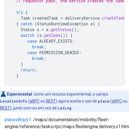
// requestor pass, the service creates the task s
try
{
Task
createdTask
=
deliveryService
.
createTask
(
}
catch
(
StatusRuntimeException
e
)
{
Status
s
=
e
.
getStatus
();
switch
(
s
.
getCode
())
{
case
ALREADY_EXISTS
:
break
;
case
PERMISSION_DENIED
:
break
;
}
return
;
}
Experimental
:
como um recurso experimental, o campo
LocationInfo
(
gRPC
ou
REST
) agora aceita o uso de
place
(
gRPC
ou
REST
), junto com ou em vez de
LatLng
.
placeidtrips1
: /maps/documentation/mobility/fleet-
engine/reference/tasks/rpc/maps.fleetengine.delivery.v1.htm