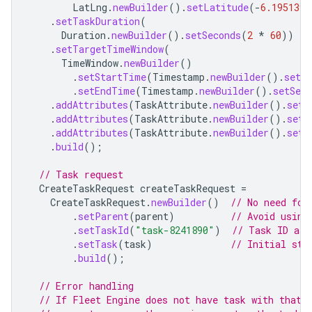
LatLng
.
newBuilder
().
setLatitude
(
-
6.195139
)
.
setTaskDuration
(
Duration
.
newBuilder
().
setSeconds
(
2
*
60
))
.
setTargetTimeWindow
(
TimeWindow
.
newBuilder
()
.
setStartTime
(
Timestamp
.
newBuilder
().
setSe
.
setEndTime
(
Timestamp
.
newBuilder
().
setSeco
.
addAttributes
(
TaskAttribute
.
newBuilder
().
setK
.
addAttributes
(
TaskAttribute
.
newBuilder
().
setK
.
addAttributes
(
TaskAttribute
.
newBuilder
().
setK
.
build
();
// Task request
CreateTaskRequest
createTaskRequest
=
CreateTaskRequest
.
newBuilder
()
// No need for
.
setParent
(
parent
)
// Avoid using
.
setTaskId
(
"task-8241890"
)
// Task ID ass
.
setTask
(
task
)
// Initial sta
.
build
();
// Error handling
// If Fleet Engine does not have task with that 