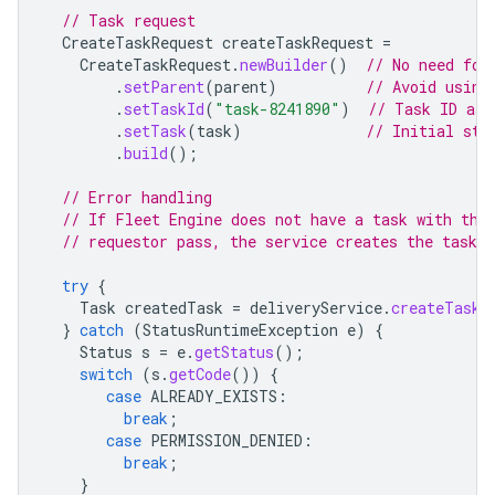
// Task request
CreateTaskRequest
createTaskRequest
=
CreateTaskRequest
.
newBuilder
()
// No need for
.
setParent
(
parent
)
// Avoid using
.
setTaskId
(
"task-8241890"
)
// Task ID ass
.
setTask
(
task
)
// Initial sta
.
build
();
// Error handling
// If Fleet Engine does not have a task with tha
// requestor pass, the service creates the task s
try
{
Task
createdTask
=
deliveryService
.
createTask
(
}
catch
(
StatusRuntimeException
e
)
{
Status
s
=
e
.
getStatus
();
switch
(
s
.
getCode
())
{
case
ALREADY_EXISTS
:
break
;
case
PERMISSION_DENIED
:
break
;
}