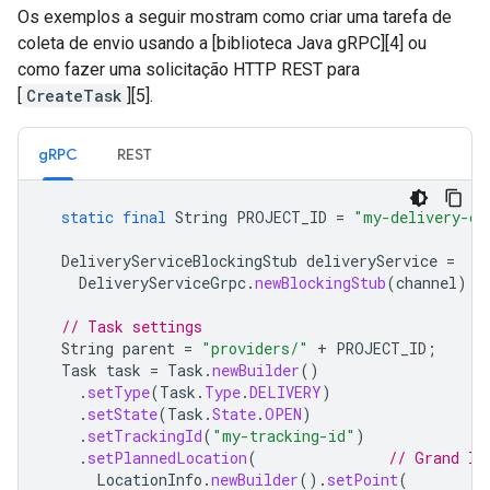
Os exemplos a seguir mostram como criar uma tarefa de
coleta de envio usando a [biblioteca Java gRPC][4] ou
como fazer uma solicitação HTTP REST para
[
CreateTask
][5].
gRPC
REST
static
final
String
PROJECT_ID
=
"my-delivery-co
DeliveryServiceBlockingStub
deliveryService
=
DeliveryServiceGrpc
.
newBlockingStub
(
channel
);
// Task settings
String
parent
=
"providers/"
+
PROJECT_ID
;
Task
task
=
Task
.
newBuilder
()
.
setType
(
Task
.
Type
.
DELIVERY
)
.
setState
(
Task
.
State
.
OPEN
)
.
setTrackingId
(
"my-tracking-id"
)
.
setPlannedLocation
(
// Grand In
LocationInfo
.
newBuilder
().
setPoint
(