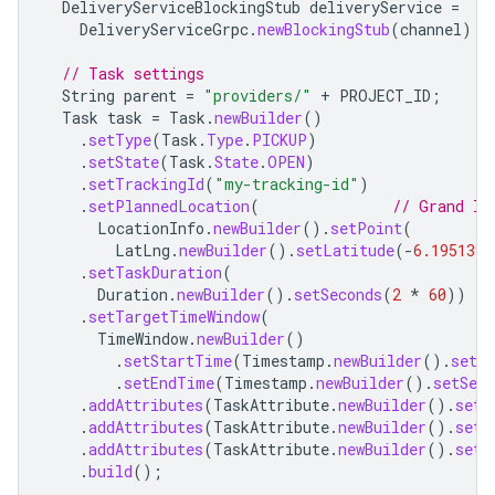
DeliveryServiceBlockingStub
deliveryService
=
DeliveryServiceGrpc
.
newBlockingStub
(
channel
);
// Task settings
String
parent
=
"providers/"
+
PROJECT_ID
;
Task
task
=
Task
.
newBuilder
()
.
setType
(
Task
.
Type
.
PICKUP
)
.
setState
(
Task
.
State
.
OPEN
)
.
setTrackingId
(
"my-tracking-id"
)
.
setPlannedLocation
(
// Grand In
LocationInfo
.
newBuilder
().
setPoint
(
LatLng
.
newBuilder
().
setLatitude
(
-
6.195139
)
.
setTaskDuration
(
Duration
.
newBuilder
().
setSeconds
(
2
*
60
))
.
setTargetTimeWindow
(
TimeWindow
.
newBuilder
()
.
setStartTime
(
Timestamp
.
newBuilder
().
setSe
.
setEndTime
(
Timestamp
.
newBuilder
().
setSeco
.
addAttributes
(
TaskAttribute
.
newBuilder
().
setK
.
addAttributes
(
TaskAttribute
.
newBuilder
().
setK
.
addAttributes
(
TaskAttribute
.
newBuilder
().
setK
.
build
();