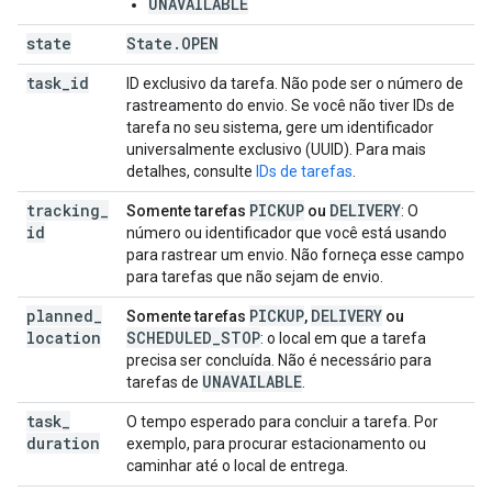
UNAVAILABLE
state
State
.
OPEN
task
_
id
ID exclusivo da tarefa. Não pode ser o número de
rastreamento do envio. Se você não tiver IDs de
tarefa no seu sistema, gere um identificador
universalmente exclusivo (UUID). Para mais
detalhes, consulte
IDs de tarefas
.
tracking
_
PICKUP
DELIVERY
Somente tarefas
ou
: O
id
número ou identificador que você está usando
para rastrear um envio. Não forneça esse campo
para tarefas que não sejam de envio.
planned
_
PICKUP
DELIVERY
Somente tarefas
,
ou
location
SCHEDULED_STOP
: o local em que a tarefa
precisa ser concluída. Não é necessário para
UNAVAILABLE
tarefas de
.
task
_
O tempo esperado para concluir a tarefa. Por
duration
exemplo, para procurar estacionamento ou
caminhar até o local de entrega.