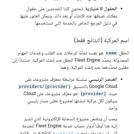
الحقول الاختيارية
: تحتوي كلتا الخدمتين على حقول
يمكنك ضبطها عند الإنشاء أو بعد ذلك. ويمكن العثور عليها
في دليل المرجع الخاص بالخدمة التي تستخدمها.
اسم المركبة (النتائج فقط)
الحقل
name
هو نفسه تمامًا للرحلات عند الطلب وخدمات المهام
المجدوَلة. يحدّد Fleet Engine الحقل عند إنشاء المركبة، استنادًا إلى
حقلَين تحدّدهما عند إنشاء المركبة، وهما:
العنصر الرئيسي
: سلسلة مرتبطة بمعرّف مشروعك على
Google Cloud بالتنسيق
providers/{provider}
حيث
{provider}
هو معرّف مشروعك على Cloud.
سيكون لكل مركبة تنشئها لمشروع معيّن مسار رئيسي
واحد.
يجب أن يتضمّن مشروع السحابة الإلكترونية الذي تشير
إليه هنا أيضًا أدوار حساب خدمة Fleet Engine للخدمة
التي تستخدمها. راجِع
حسابات الخدمة
للاطّلاع على قائمة