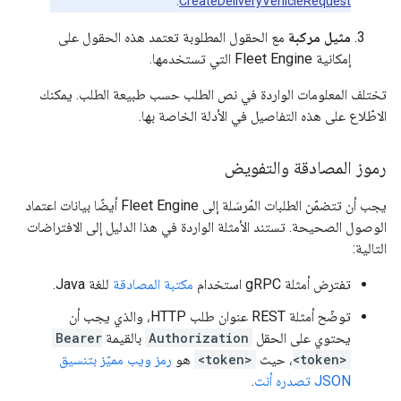
.
CreateDeliveryVehicleRequest
مثيل مركبة
مع الحقول المطلوبة تعتمد هذه الحقول على
إمكانية Fleet Engine التي تستخدمها.
تختلف المعلومات الواردة في نص الطلب حسب طبيعة الطلب. يمكنك
الاطّلاع على هذه التفاصيل في الأدلة الخاصة بها.
رموز المصادقة والتفويض
يجب أن تتضمّن الطلبات المُرسَلة إلى Fleet Engine أيضًا بيانات اعتماد
الوصول الصحيحة. تستند الأمثلة الواردة في هذا الدليل إلى الافتراضات
التالية:
تفترض أمثلة gRPC استخدام
مكتبة المصادقة
للغة Java.
توضّح أمثلة REST عنوان طلب HTTP، والذي يجب أن
يحتوي على الحقل
Authorization
بالقيمة
Bearer
<token>
، حيث
<token>
هو
رمز ويب مميّز بتنسيق
JSON تصدره أنت
.