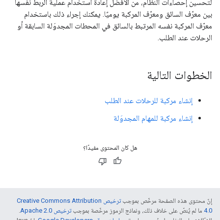
لتحسين إحصاءات النظام، من الأفضل إعادة استخدام عملية الربط نفسها
بين معرّف السائق ومعرّف المركبة يوميًا. يمكنك إجراء ذلك باستخدام
معرّف المركبة نفسه المرتبط بالسائق في المحطات المجدوَلة السابقة أو
الرحلات عند الطلب.
الخطوات التالية
إنشاء مركبة للرحلات عند الطلب
إنشاء مركبة للمهام المجدوَلة
هل كان المحتوى مفيدًا؟
إنّ محتوى هذه الصفحة مرخّص بموجب
ترخيص Creative Commons Attribution
4.0‏
ما لم يُنصّ على خلاف ذلك، ونماذج الرموز مرخّصة بموجب
ترخيص Apache 2.0‏
.