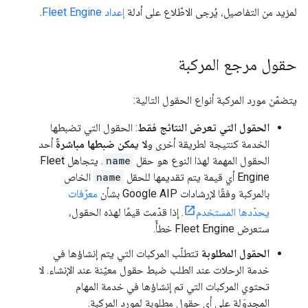
لمزيد من التفاصيل، يُرجى الاطّلاع على أدلة
إعداد Fleet Engine
.
حقول مرجع المركبة
يتضمّن مورد المركبة أنواع الحقول التالية:
الحقول التي تعرض النتائج فقط
: الحقول التي تضبطها
الخدمة كنتيجة لطريقة أخرى و
لا يمكن ضبطها مباشرةً
أحد
الحقول المهمة لهذا النوع هو حقل
name
. يتجاهل Fleet
Engine أي قيمة يتم تقديمها للحقل
name
الخاص
بالمركبة وفقًا لإرشادات Google AIP بشأن
معرّفات
يحدّدها المستخدم
. إذا قدّمت قيمًا لهذه الحقول،
ستعرض Fleet Engine خطأً.
الحقول المطلوبة
تتطلّب المركبات التي يتم إنشاؤها في
خدمة الرحلات عند الطلب ضبط حقول معيّنة عند الإنشاء. لا
تحتوي المركبات التي تم إنشاؤها في خدمة المهام
المجدوَلة على أي حقول مطلوبة لمورد المركبة.