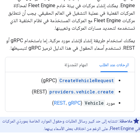
Engine. يمكنك إنشاء مركبات في بيئة خادم Fleet Engine لمحاكاة
المركبات الفعلية في عملية التشغيل في العالم الحقيقي. يجب أن تتطابق
مركبات Fleet Engine مع المركبات المستخدَمة في نظام الخلفية الذي
تستخدمه لتحديد مسارات المركبات وتعيينها.
يمكنك استخدام طريقة إنشاء لإنشاء مورد مركبة، إما باستخدام gRPC أو
REST. تستخدم أسماء الحقول في هذا الدليل ترميز gRPC لتبسيطها.
الرحلات عند الطلب
المهام المُجدوَلة
(gRPC)
CreateVehicleRequest
(REST)
providers.vehicle.create
مورد
Vehicle
(
gRPC
،
REST
)
ملاحظة:
تتشابه إلى حد كبير رسائل الطلبات وحقول الموارد الخاصة بموردَي المركبات
في Fleet Engine، على الرغم من اختلاف بعض الأسماء بينهما.