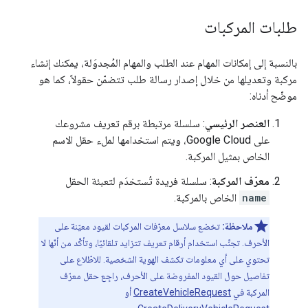
طلبات المركبات
بالنسبة إلى إمكانات المهام عند الطلب والمهام المُجدوَلة، يمكنك إنشاء
مركبة وتعديلها من خلال إصدار رسالة طلب تتضمّن حقولاً، كما هو
موضّح أدناه:
العنصر الرئيسي
: سلسلة مرتبطة برقم تعريف مشروعك
على Google Cloud، ويتم استخدامها لملء حقل الاسم
الخاص بمثيل المركبة.
معرّف المركبة
: سلسلة فريدة تُستخدَم لتعبئة الحقل
name
الخاص بالمركبة.
ملاحظة:
تخضع سلاسل معرّفات المركبات لقيود معيّنة على
الأحرف. تجنَّب استخدام أرقام تعريف تتزايد تلقائيًا، وتأكَّد من أنّها لا
تحتوي على أي معلومات تكشف الهوية الشخصية. للاطّلاع على
تفاصيل حول القيود المفروضة على الأحرف، راجِع حقل معرّف
المركبة في
CreateVehicleRequest
أو