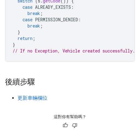
switch
(
s
.
getCode
())
{
case
ALREADY_EXISTS
:
break
;
case
PERMISSION_DENIED
:
break
;
}
return
;
}
// If no Exception, Vehicle created successfully.
後續步驟
更新車輛欄位
這對你有幫助嗎？