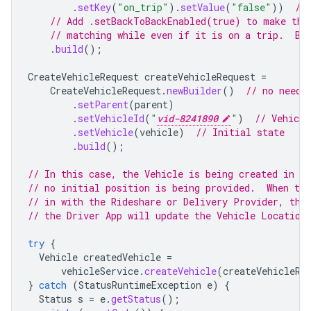
.
setKey
(
"on_trip"
).
setValue
(
"false"
))
//
// Add .setBackToBackEnabled(true) to make thi
// matching while even if it is on a trip.  By
.
build
();
CreateVehicleRequest
createVehicleRequest
=
CreateVehicleRequest
.
newBuilder
()
// no need 
.
setParent
(
parent
)
.
setVehicleId
(
"
vid-8241890
"
)
// Vehicle
.
setVehicle
(
vehicle
)
// Initial state
.
build
();
// In this case, the Vehicle is being created in t
// no initial position is being provided.  When the
// in with the Rideshare or Delivery Provider, the
// the Driver App will update the Vehicle Location
try
{
Vehicle
createdVehicle
=
vehicleService
.
createVehicle
(
createVehicleRe
}
catch
(
StatusRuntimeException
e
)
{
Status
s
=
e
.
getStatus
();