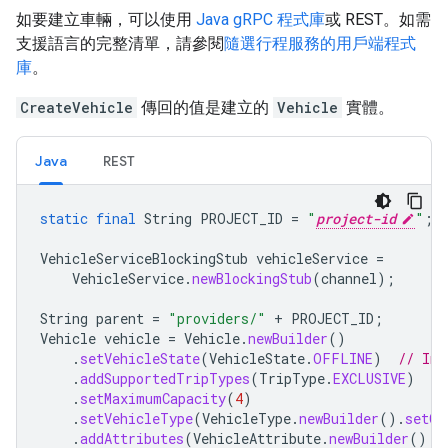
如要建立車輛，可以使用
Java gRPC 程式庫
或 REST。如需
支援語言的完整清單，請參閱
隨選行程服務的用戶端程式
庫
。
CreateVehicle
傳回的值是建立的
Vehicle
實體。
Java
REST
static
final
String
PROJECT_ID
=
"
project-id
"
;
VehicleServiceBlockingStub
vehicleService
=
VehicleService
.
newBlockingStub
(
channel
);
String
parent
=
"providers/"
+
PROJECT_ID
;
Vehicle
vehicle
=
Vehicle
.
newBuilder
()
.
setVehicleState
(
VehicleState
.
OFFLINE
)
// Ini
.
addSupportedTripTypes
(
TripType
.
EXCLUSIVE
)
.
setMaximumCapacity
(
4
)
.
setVehicleType
(
VehicleType
.
newBuilder
().
setCa
.
addAttributes
(
VehicleAttribute
.
newBuilder
()