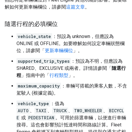
解如何更新車輛欄位，請參閱
這篇文章
。
隨選行程的必填欄位
vehicle_state
：預設為 unknown，但應設為
ONLINE 或 OFFLINE。如要瞭解如何設定車輛狀態欄
位，請參閱「
更新車輛欄位
」。
supported_trip_types
：預設為不明，但應設為
SHARED、EXCLUSIVE 或兩者。詳情請參閱「
隨選行
程
」指南中的「
行程類型
」。
maximum_capacity
：車輛可搭載的乘客人數，不含
駕駛人 (根據定義)。
vehicle_type
：值為
AUTO
、
TAXI
、
TRUCK
、
TWO_WHEELER
、
BICYCL
E
或
PEDESTRIAN
。可用於篩選車輛，以便進行車輛
搜尋。這也會影響預計抵達時間和路線計算。Fleet
Engine 會根據下列車輛類型群組，提供與交通方式相