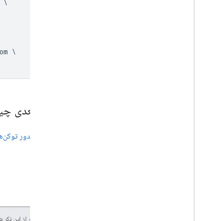
\

om \

قدم بعدی چ
صدور توکن‌های 
جز در مواردی که غیر از این ذک