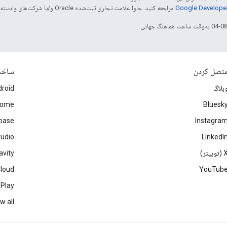
مراجعه کنید. جاوا علامت تجاری ثبت‌شده Oracle و/یا شرکت‌های وابسته به آن است.
تصل کردن
ساخ
بلاگ
roid
rome
Bluesk
ebase
Instagra
tudio
LinkedI
(توییتر)
avity
Cloud
YouTub
 Play
w all