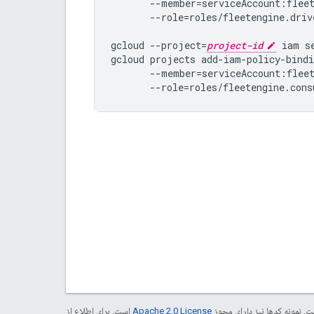
       --member=serviceAccount:flee
       --role=roles/fleetengine.drive
gcloud --project=
project-id
 iam s
gcloud projects add-iam-policy-bindi
       --member=serviceAccount:flee
. نمونه کدها نیز دارای مجوز
Apache 2.0 License
است. برای اطلاع از