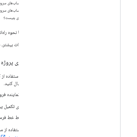
پروژه خود را ایجاد کنید
ایجاد حساب‌های سرو
توکن های وب JSON را صادر کنید
ایجاد حساب‌های سرویس با ا
تنظیمات خود را تأیید کنید
قدم بعدی چیست؟
عیب یابی مشکلات رایج
این راهنما نحوه راه‌اندازی پروژه Google Cloud و ایجاد نقش‌های حساب کاربری س
برای جزئیات بیشتر، 
راه‌اندازی پروژه 
با استفاده ا
دنبال کنید.
با نماینده فروش گوگ
برای تکمیل پ
رابط خط فرمان (CLI) را برای پروژه خود احرا
توجه
: استفاده از محیط تعاملی Cloud Shell را که د