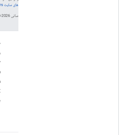
جزئیات، به
خطمشی‌های سایت Google Developers‏
تاریخ آخرین به‌روزرسانی 2026-08-04 به‌وقت ساعت هماهنگ جهانی.
تعامل
م
Google Developer Program
و
y
Google Developer Groups
m
Google Developer Experts
n
Accelerators
Google Cloud & NVIDIA
‫X 
e