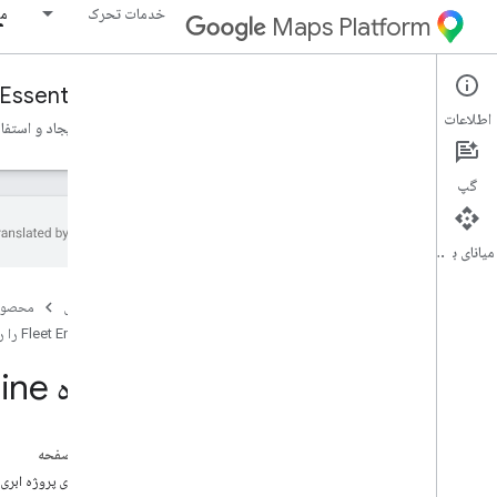
خدمات تحرک
مو
Maps Platform
Essentials
Fleet Engine
Mobility Services
اطلاعات
ملزومات
Fleet Engine را راه اندازی کنید
وسایل نقلیه ایجاد و استفا
گپ
میانای برنامه‌سازی کاربردی
مقدمه
صفحه اصلی
محصول
Fleet Engine را راه اندازی کنید
امنیت در Fleet Engine
مروری بر امنیت
پروژه Fleet Engine خود را ایجاد کنید
راه‌اندازی IAM و نقش‌های حساب سرویس
JSON Web Tokens
در این صفحه
پروژه Fleet Engine خود را راه اندازی کنید
راه‌اندازی پروژه ابری