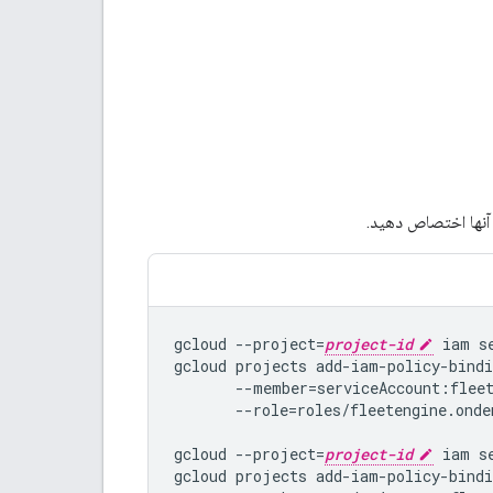
آنها اختصاص دهید.
gcloud --project=
project-id
 iam s
gcloud projects add-iam-policy-bindi
       --member=serviceAccount:flee
       --role=roles/fleetengine.onde
gcloud --project=
project-id
 iam s
gcloud projects add-iam-policy-bindi