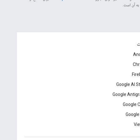
ت
And
Ch
Fir
Google AI S
Google Antigr
Google 
Google
Vie