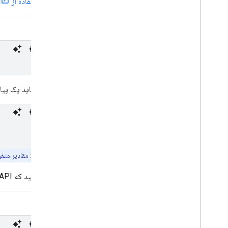
بخش استفاده از Cloud Shell
پوسته
شما باید یک پیام
توجه:
مقادیر متغی
بررسی کنید که APIهای موتور ناوگان به درستی پیکربندی شده باشند.
پوسته