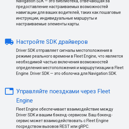
Navigation SDK — это библиотека, отвечающая за
предоставление настраиваемых возможностей
навигации для ваших водителей, таких как пошаговые
инструкции, индивидуальные маршруты и
настраиваемые элементы карты.
local_shipping
Настройте SDK драйверов
Driver SDK отправляет сигналы местоположения в
режиме реального времени в Fleet Engine, что является
необходимой частью включения возможностей
определения местоположения и маршрутизации в Fleet
Engine. Driver SDK — это оболочка для Navigation SDK.
table
Управляйте поездками через Fleet
Engine
Fleet Engine обеспечивает взаимодействие между
Driver SDK и вашим бэкенд-сервисом. Ваш бэкенд-
сервис может взаимодействовать с Fleet Engine
посредством вызовов REST или gRPC.