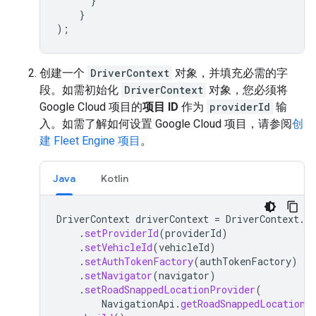
}
}
);
创建一个
DriverContext
对象，并填充必需的字
段。如需初始化
DriverContext
对象，您必须将
Google Cloud 项目的
项目 ID
作为
providerId
输
入。如需了解如何设置 Google Cloud 项目，请参阅
创
建 Fleet Engine 项目
。
Java
Kotlin
DriverContext
driverContext
=
DriverContext
.
bu
.
setProviderId
(
providerId
)
.
setVehicleId
(
vehicleId
)
.
setAuthTokenFactory
(
authTokenFactory
)
.
setNavigator
(
navigator
)
.
setRoadSnappedLocationProvider
(
NavigationApi
.
getRoadSnappedLocationP