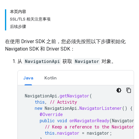
本页内容
SSL/TLS 相关注意事项
后续步骤
在使用 Driver SDK 之前，您必须先按照以下步骤初始化
Navigation SDK 和 Driver SDK：
从
NavigationApi
获取
Navigator
对象。
Java
Kotlin
NavigationApi
.
getNavigator
(
this
,
// Activity
new
NavigationApi
.
NavigatorListener
()
{
@Override
public
void
onNavigatorReady
(
Navigator
// Keep a reference to the Navigator 
this
.
navigator
=
navigator
;