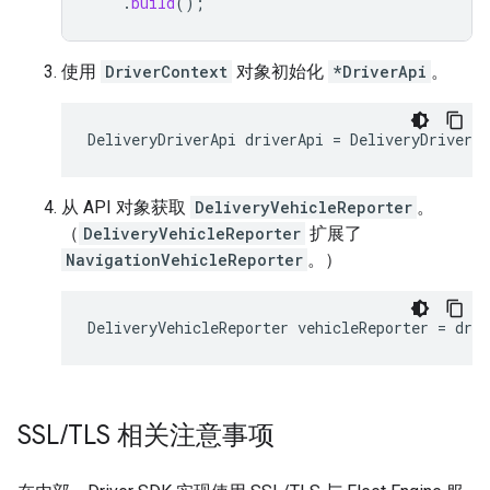
.
build
();
使用
DriverContext
对象初始化
*DriverApi
。
DeliveryDriverApi
driverApi
=
DeliveryDriverAp
从 API 对象获取
DeliveryVehicleReporter
。
（
DeliveryVehicleReporter
扩展了
NavigationVehicleReporter
。）
DeliveryVehicleReporter
vehicleReporter
=
driv
SSL
/
TLS 相关注意事项