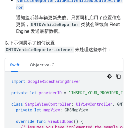
vehicleReporter:didFailVehicleUpdate:withEr
ror
通知监听器车辆更新失败。只要司机启用了位置信息
更新，
GMTDVehicleReporter
类就会继续向 Fleet
Engine 发送最新数据。
以下示例展示了如何设置
GMTDVehicleReporterListener
来处理这些事件：
Swift
Objective-C
import
GoogleRidesharingDriver
private
let
providerID
=
"INSERT_YOUR_PROVIDER_ID"
class
SampleViewController
:
UIViewController
,
GMTD
private
let
mapView
:
GMSMapView
override
func
viewDidLoad
()
{
// Assumes you have implemented the sample cod