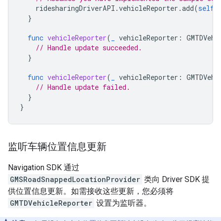
ridesharingDriverAPI
.
vehicleReporter
.
add
(
self
)
}
func
vehicleReporter
(
_
vehicleReporter
:
GMTDVehi
// Handle update succeeded.
}
func
vehicleReporter
(
_
vehicleReporter
:
GMTDVehi
// Handle update failed.
}
}
监听车辆位置信息更新
Navigation SDK 通过
GMSRoadSnappedLocationProvider
类向 Driver SDK 提
供位置信息更新。如需接收这些更新，您必须将
GMTDVehicleReporter
设置为监听器。