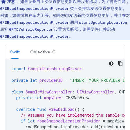
注意
：
如果设备自上次位置信息更新以来没有移动，为了提高性能，
GMSRoadSnappedLocationProvider
类不会持续发送位置信息更新。
例如，如果司机在车内闲等。如果您想发送新的位置信息更新，并且在对
GMSRoadSnappedLocationProvider
调用
startUpdatingLocation
后将
GMTDVehicleReporter
设置为监听器，则需要停止并启动
GMSRoadSnappedLocationProvider
。
Swift
Objective-C
import
GoogleRidesharingDriver
private
let
providerID
=
"INSERT_YOUR_PROVIDER_ID"
class
SampleViewController
:
UIViewController
,
GMTD
private
let
mapView
:
GMSMapView
override
func
viewDidLoad
()
{
// Assumes you have implemented the sample cod
if
let
roadSnappedLocationProvider
=
mapView
.
r
roadSnappedLocationProvider
.
add
(
ridesharingD