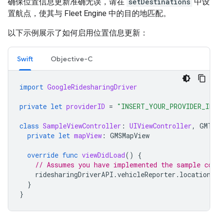
确保位置信息更新准确无误，请在
setDestinations
中设
置航点，使其与 Fleet Engine 中的目的地匹配。
以下示例展示了如何启用位置信息更新：
Swift
Objective-C
import
GoogleRidesharingDriver
private
let
providerID
=
"INSERT_YOUR_PROVIDER_ID"
class
SampleViewController
:
UIViewController
,
GMTD
private
let
mapView
:
GMSMapView
override
func
viewDidLoad
()
{
// Assumes you have implemented the sample cod
ridesharingDriverAPI
.
vehicleReporter
.
locationT
}
}