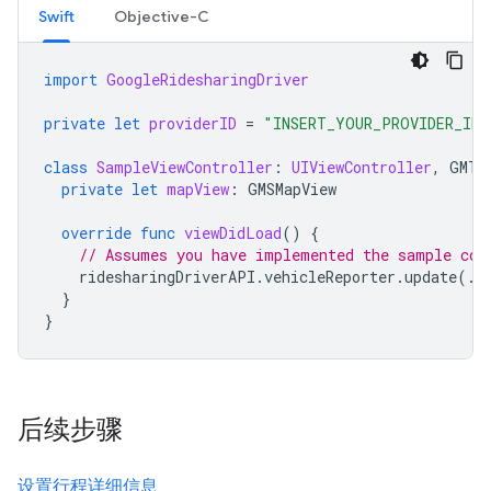
Swift
Objective-C
import
GoogleRidesharingDriver
private
let
providerID
=
"INSERT_YOUR_PROVIDER_ID"
class
SampleViewController
:
UIViewController
,
GMTD
private
let
mapView
:
GMSMapView
override
func
viewDidLoad
()
{
// Assumes you have implemented the sample cod
ridesharingDriverAPI
.
vehicleReporter
.
update
(.
o
}
}
后续步骤
设置行程详细信息