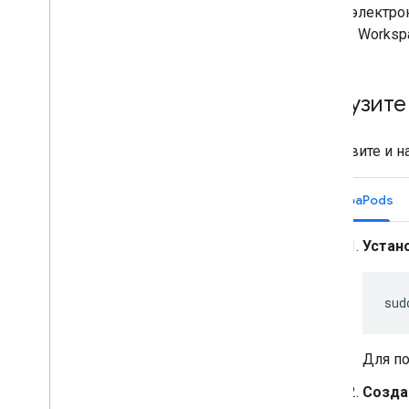
Адрес электро
группы Workspa
Загрузите
Установите и на
CocoaPods
Устан
sud
Для по
Созда