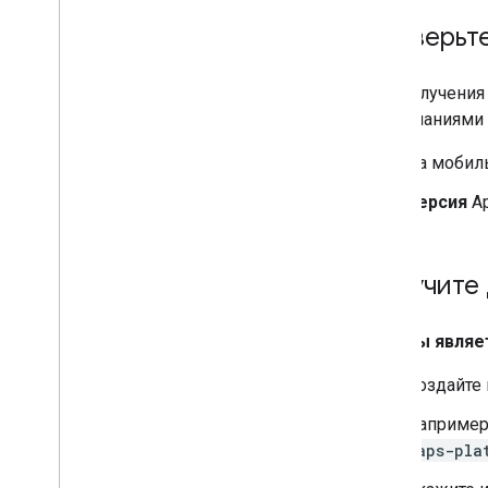
Проверьт
Для получения
примечаниями 
На мобиль
Версия
A
Получите 
Если вы являе
Создайте
Например,
maps-pla