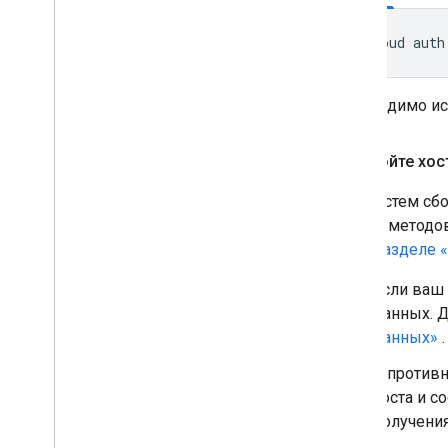
Необходимо ис
Настройте хо
Для систем сб
списка методов
см. в
разделе 
Если ваш 
данных. 
данных»
.
В противн
хоста и 
получени