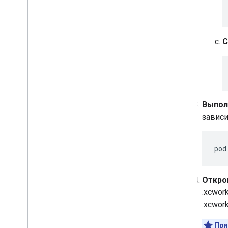
С
Выполн
зависи
pod
Откро
.xcwor
.xcwor
При