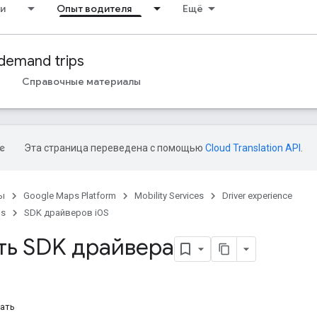
и
Опыт водителя
Ещё
demand trips
Справочные материалы
Эта страница переведена с помощью
Cloud Translation API
.
ы
Google Maps Platform
Mobility Services
Driver experience
ps
SDK драйверов iOS
ть SDK драйвера
ать