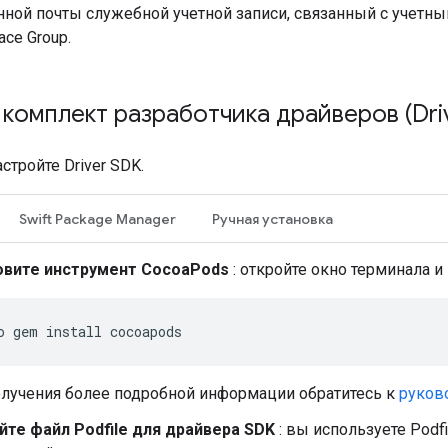
нной почты служебной учетной записи, связанный с учетн
ce Group.
 комплект разработчика драйверов (Dri
стройте Driver SDK.
Swift Package Manager
Ручная установка
овите инструмент CocoaPods
: откройте окно терминала 
o
gem
install
лучения более подробной информации обратитесь к
руков
йте файл Podfile для драйвера SDK
: вы используете Podfi