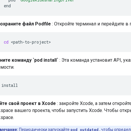
охраните файл Podfile
: Откройте терминал и перейдите в п
cd
ите команду `pod install`
: Эта команда установит API, ука
мости.
йте свой проект в Xcode
: закройте Xcode, а затем открой
kspace вашего проекта, чтобы запустить Xcode. Чтобы отк
kspace.
мечание:
Периодически запускайте
pod outdated
, чтобы определ