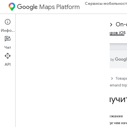
Сервисы мобильност
Maps Platform
Mobility Services
Driver experience
On-
Информация
Обзор
SDK драйверов Android
SDK драйверов iOS
Чат
API
Настройка SDK драйверов i
OS
Главная
Товар
Получить SDK драйвера
On-demand tri
Настройка проекта Google Cloud
Console
Получи
Версии
Основы интеграции SDK
Содержание
Получить токены авторизации
Прежде чем нач
Инициализируйте SDK драйвера