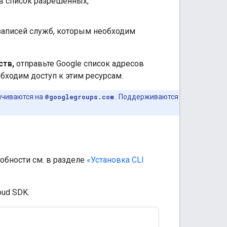
 в список разрешенных,
 записей служб, которым необходим
ств,
отправьте Google список адресов
бходим доступ к этим ресурсам.
анчиваются на
@googlegroups.com
. Поддерживаются
обности см. в разделе
«Установка CLI
ud SDK.