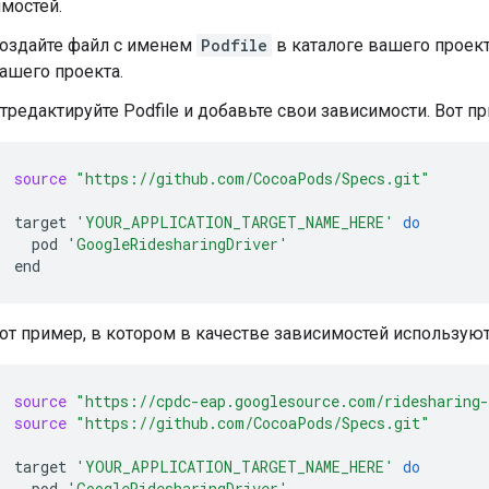
мостей.
оздайте файл с именем
Podfile
в каталоге вашего проект
ашего проекта.
тредактируйте Podfile и добавьте свои зависимости. Вот 
source
"https://github.com/CocoaPods/Specs.git"
target
'YOUR_APPLICATION_TARGET_NAME_HERE'
do
pod
'GoogleRidesharingDriver'
от пример, в котором в качестве зависимостей используются
source
"https://cpdc-eap.googlesource.com/ridesharing
source
"https://github.com/CocoaPods/Specs.git"
target
'YOUR_APPLICATION_TARGET_NAME_HERE'
do
pod
'GoogleRidesharingDriver'