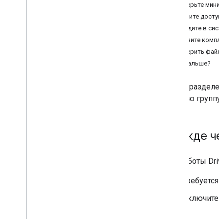
Проверьте мин
Получите досту
Настройка автомобиля
Войдите в си
Подготовьте автомобиль
Загрузите компл
Установите пункт назначения
Проверить фай
автомобиля
Что дальше?
Отключить обновления
местоположения
Устранение ошибок
В этом раздел
рабочую группу
Прежде ч
Для работы Dr
Требуется
Включите 