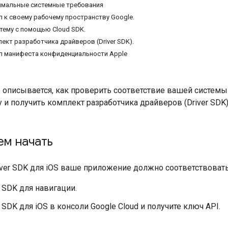
имальные системные требования
п к своему рабочему пространству Google.
стему с помощью Cloud SDK.
ект разработчика драйверов (Driver SDK).
л манифеста конфиденциальности Apple
е описывается, как проверить соответствие вашей систем
 и получить комплект разработчика драйверов (Driver SDK)
ем начать
iver SDK для iOS ваше приложение должно соответствова
 SDK для навигации.
SDK для iOS в консоли Google Cloud и получите ключ API.