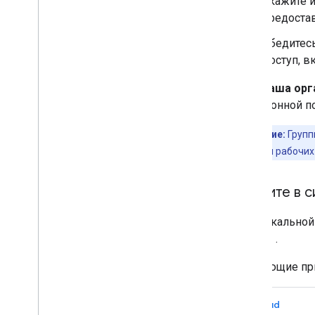
Укажите и
предоста
Убедитесь
доступ, в
Если ваша орг
электронной п
Примечание:
Групп
только группы рабочих
Войдите в 
Для локальной
gcloud»
.
Следующие при
gcloud