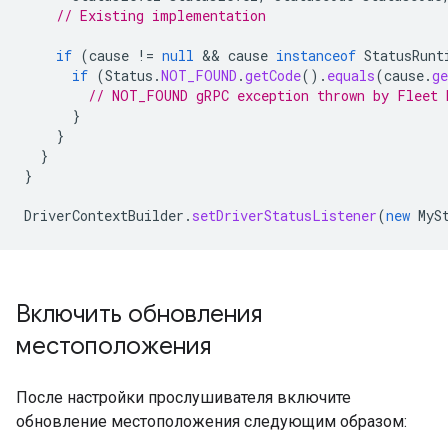
// Existing implementation
if
(
cause
!=
null
 && 
cause
instanceof
StatusRunt
if
(
Status
.
NOT_FOUND
.
getCode
().
equals
(
cause
.
ge
// NOT_FOUND gRPC exception thrown by Fleet 
}
}
}
}
DriverContextBuilder
.
setDriverStatusListener
(
new
MyS
Включить обновления
местоположения
После настройки прослушивателя включите
обновление местоположения следующим образом: