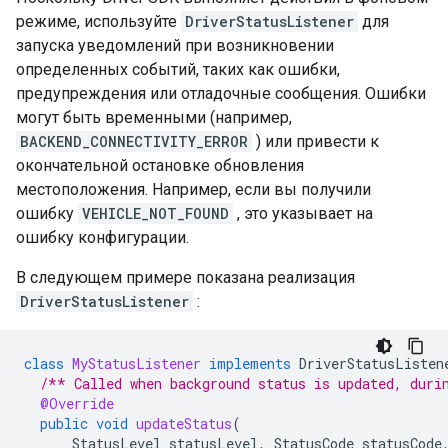
режиме, используйте
DriverStatusListener
для
запуска уведомлений при возникновении
определенных событий, таких как ошибки,
предупреждения или отладочные сообщения. Ошибки
могут быть временными (например,
BACKEND_CONNECTIVITY_ERROR
) или привести к
окончательной остановке обновления
местоположения. Например, если вы получили
ошибку
VEHICLE_NOT_FOUND
, это указывает на
ошибку конфигурации.
В следующем примере показана реализация
DriverStatusListener
:
class
MyStatusListener
implements
DriverStatusListen
/** Called when background status is updated, duri
@Override
public
void
updateStatus
(
StatusLevel
statusLevel
,
StatusCode
statusCode