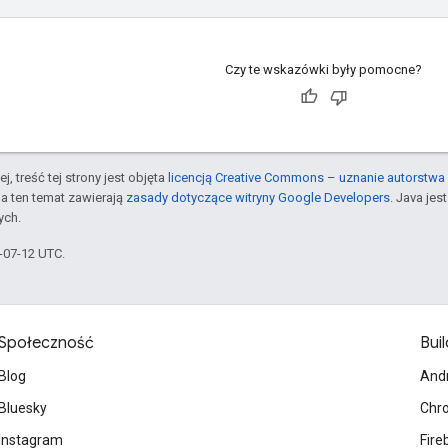
Czy te wskazówki były pomocne?
j, treść tej strony jest objęta
licencją Creative Commons – uznanie autorstwa 
a ten temat zawierają
zasady dotyczące witryny Google Developers
. Java je
ych.
6-07-12 UTC.
Społeczność
Buil
Blog
And
Bluesky
Chr
Instagram
Fire