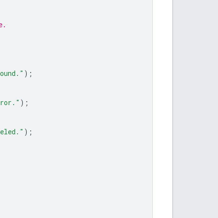
e.
found."
);
rror."
);
celed."
);