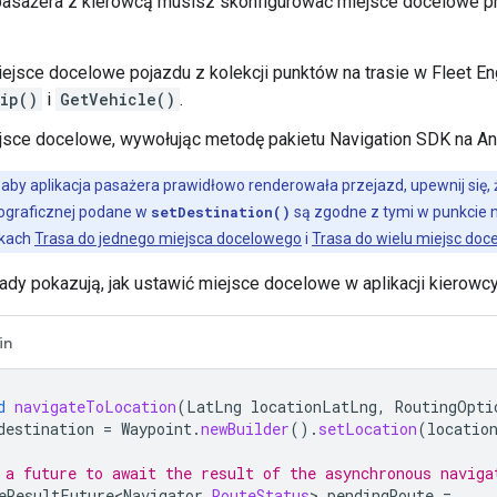
asażera z kierowcą musisz skonfigurować miejsce docelowe prz
ejsce docelowe pojazdu z kolekcji punktów na trasie w Fleet En
ip()
i
GetVehicle()
.
jsce docelowe, wywołując metodę pakietu Navigation SDK na A
aby aplikacja pasażera prawidłowo renderowała przejazd, upewnij się,
ograficznej podane w
setDestination()
są zgodne z tymi w punkcie na
kach
Trasa do jednego miejsca docelowego
i
Trasa do wielu miejsc doc
dy pokazują, jak ustawić miejsce docelowe w aplikacji kierowcy
in
d
navigateToLocation
(
LatLng
locationLatLng
,
RoutingOpti
destination
=
Waypoint
.
newBuilder
().
setLocation
(
locatio
 a future to await the result of the asynchronous naviga
eResultFuture<Navigator
.
RouteStatus
>
pendingRoute
=