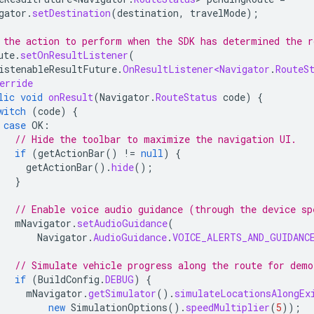
gator
.
setDestination
(
destination
,
travelMode
);
 the action to perform when the SDK has determined the r
ute
.
setOnResultListener
(
istenableResultFuture
.
OnResultListener<Navigator
.
RouteS
erride
lic
void
onResult
(
Navigator
.
RouteStatus
code
)
{
witch
(
code
)
{
case
OK
:
// Hide the toolbar to maximize the navigation UI.
if
(
getActionBar
()
!=
null
)
{
getActionBar
().
hide
();
}
// Enable voice audio guidance (through the device sp
mNavigator
.
setAudioGuidance
(
Navigator
.
AudioGuidance
.
VOICE_ALERTS_AND_GUIDANC
// Simulate vehicle progress along the route for demo
if
(
BuildConfig
.
DEBUG
)
{
mNavigator
.
getSimulator
().
simulateLocationsAlongEx
new
SimulationOptions
().
speedMultiplier
(
5
));