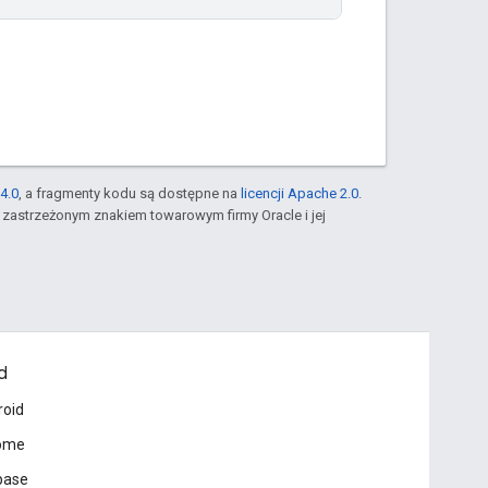
4.0
, a fragmenty kodu są dostępne na
licencji Apache 2.0
.
st zastrzeżonym znakiem towarowym firmy Oracle i jej
d
roid
ome
base