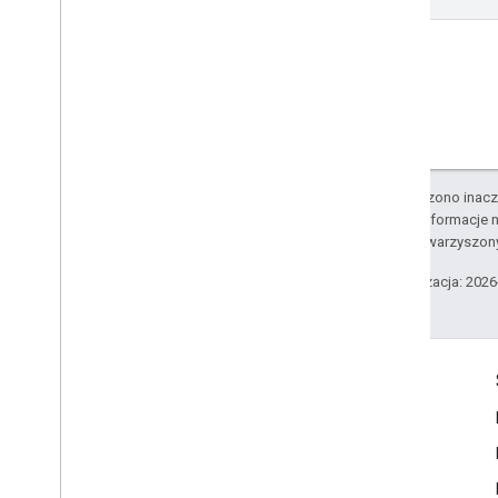
O ile nie stwierdzono inacze
Szczegółowe informacje n
podmiotów stowarzyszon
Ostatnia aktualizacja: 202
Komunikacja
Google Developer Program
Google Developer Groups
Google Developer Experts