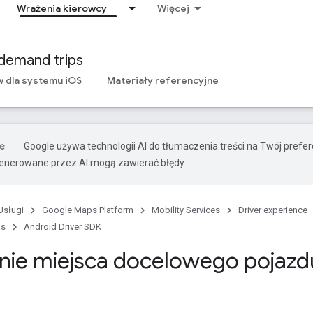
Wrażenia kierowcy
Więcej
demand trips
 dla systemu iOS
Materiały referencyjne
Google używa technologii AI do tłumaczenia treści na Twój prefe
nerowane przez AI mogą zawierać błędy.
Usługi
Google Maps Platform
Mobility Services
Driver experience
ps
Android Driver SDK
nie miejsca docelowego pojazd