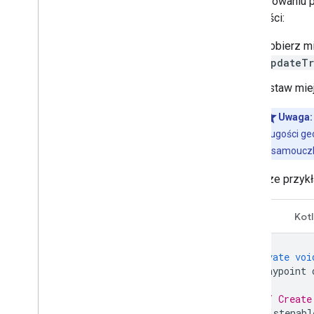
Po sparowaniu p
Android Driver
czynności:
Wymagania dotyczące ujawniania
danych w Google Play
Pobierz mi
UpdateTr
Ustaw mie
Uwaga:
długości ge
w samoucz
Poniższe przykła
Java
Kotl
private
voi
Waypoint
// Create
Listenabl