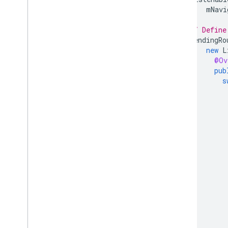
mNavi
// Define
pendingRo
new
L
@Ov
pub
s