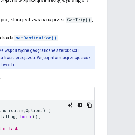
ejazdu w aplikacji kierowcy, wykonując te
gine, która jest zwracana przez
GetTrip()
,
ndroida
setDestination()
.
 że współrzędne geograficzne szerokości i
 trasie przejazdu. Więcej informacji znajdziesz
elowych
.
.
ons
routingOptions
)
{
nLatLng
).
build
();
tor task.