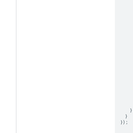
}
}
});
}