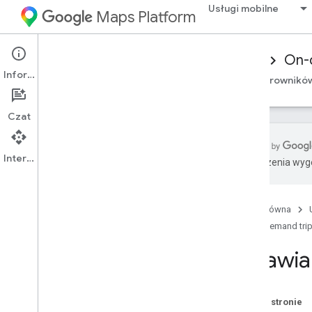
Usługi mobilne
Maps Platform
Mobility Services
Driver experience
On-
Informacje
Przegląd
Android Driver SDK
pakiet SDK sterowników
Czat
Interfejs API
Tłumaczenia wyge
Konfigurowanie pakietu Android
Driver SDK
Pobierz pakiet SDK sterowników
Strona główna
Konfigurowanie projektu w Google
On-demand tri
Cloud Console
Ustawia
Podstawowe informacje o
integracji pakietu SDK
Deklarowanie zależności
Na tej stronie