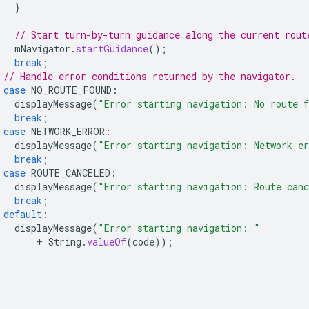
}
// Start turn-by-turn guidance along the current rout
mNavigator
.
startGuidance
();
break
;
// Handle error conditions returned by the navigator.
case
NO_ROUTE_FOUND
:
displayMessage
(
"Error starting navigation: No route 
break
;
case
NETWORK_ERROR
:
displayMessage
(
"Error starting navigation: Network e
break
;
case
ROUTE_CANCELED
:
displayMessage
(
"Error starting navigation: Route can
break
;
default
:
displayMessage
(
"Error starting navigation: "
+
String
.
valueOf
(
code
));