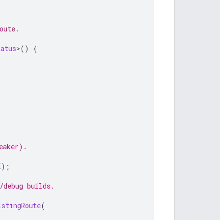
oute.
tatus
>
()
{
eaker).
E
);
/debug builds.
istingRoute
(