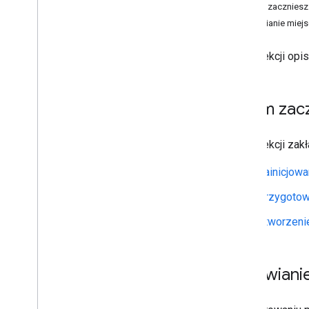
Uzyskaj tokeny autoryzacji
Zanim zaczniesz
Zainicjuj pakiet SDK sterowników
Ustawianie miejs
Konfiguracja pojazdu
W tej sekcji op
Przygotuj pojazd
Ustawianie miejsca docelowego
pojazdu
Zanim zac
Wyłącz aktualizacje lokalizacji
W tej sekcji zak
Przewodniki po migracji
Przewodnik po migracji z Android
Zainicjowa
Driver SDK 6
.
0
Przewodnik po migracji pakietu
Przygotow
Android Driver SDK 5
.
0
Przewodnik po pakiecie Android Driver
Utworzenie
SDK 4
.
0
Przewodnik migracji do pakietu
Android Driver SDK 3
.
0
Ustawianie
Zasoby
Informacje o wersji pakietu SDK