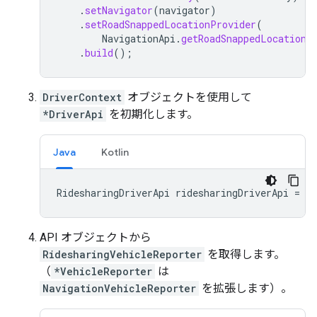
.
setNavigator
(
navigator
)
.
setRoadSnappedLocationProvider
(
NavigationApi
.
getRoadSnappedLocationP
.
build
();
DriverContext
オブジェクトを使用して
*DriverApi
を初期化します。
Java
Kotlin
RidesharingDriverApi
ridesharingDriverApi
=
Ri
API オブジェクトから
RidesharingVehicleReporter
を取得します。
（
*VehicleReporter
は
NavigationVehicleReporter
を拡張します）。