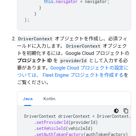
this
.
navigator
=
navigator
;
}
}
);
DriverContext
オブジェクトを作成し、必須フィ
ールドに入力します。
DriverContext
オブジェク
トを初期化するには、Google Cloud プロジェクトの
プロジェクト ID
を
providerId
として入力する必
要があります。
Google Cloud プロジェクトの設定に
ついては、 Fleet Engine プロジェクトを作成する
を
ご覧ください。
Java
Kotlin
DriverContext
driverContext
=
DriverContext
.
bu
.
setProviderId
(
providerId
)
.
setVehicleId
(
vehicleId
)
.
setAuthTokenFactory
(
authTokenFactory
)