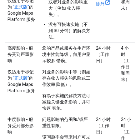
仅适用于标记
或者对业务的影响重
和周
除外
为
“正式版”
的
大（例如 收入损
末）
Google Maps
失）。
Platform 服务
没有可快速实施（不
到 30 分钟）的解决方
法。
高度影响 - 服
您的产品或服务在生产环
24 小时
4 小
务受到严重影
境中性能降级，向用户显
（工作
时
响
示较多 错误。
日）
（工
作日
仅适用于标记
对业务的影响中等（例如
和周
为
“正式版”
的
存在收入损失的风险或工
末）
Google Maps
作效率 降低）。
Platform 服务
有易于实施的解决方法可
减轻关键业务影响，并可
快速 实施。
中度影响 - 服
问题影响的范围和/或严
24 小时
24 小
务受到部分影
重性有限。
（工作
时
响
日）
（工
该问题不会带来用户可见
作