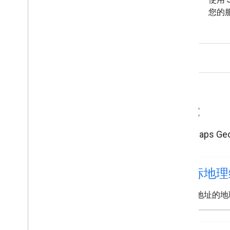
您的服
功能
了解 Maps Ge
坐标地理
获取地址的地