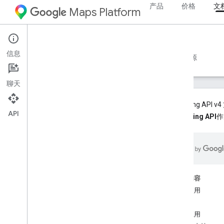
产品
价格
文
Maps Platform
Web Services
Geocoding API
信息
开发者指南 v4
开发者指南 v3
参考文档
资源
聊天
Geocoding 
API
Geocoding API
作
Geocoding API
开发者指南 v4
Geocoding API v4 概览
超本地化目的地数据演示
本页内容
迁移到 Geocoding API v4
开始使用
设置 Geocoding API v4
功能
Geocoding API v4 使用入门
示例应用