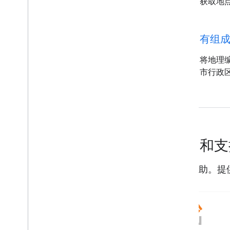
获取地点
travel_explore
有组
将地理
市行政
帮助和
获取帮助。提