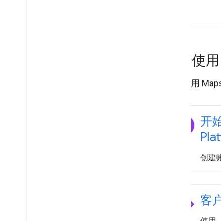
开始使
开始使用 Maps
explore
开始
Pla
创建账
code
客
使用 J