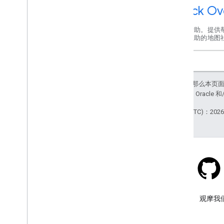
Stack Ov
获取帮助。提供
互帮互助的地图
如未另行说明，那么本页
站政策
。Java 是 Orac
最后更新时间 (UTC)：2026-
Stack Overflow
在 google-maps 标签下提问。
观摩我