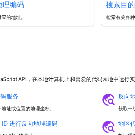
 地理编码
搜索目的
 对应的地址。
检索有关各种
用
JavaScript API，在本地计算机上和喜爱的代码园地中运
travel_explore
编码服务
反向
个地址或位置的地理坐标。
获取一
travel_explore
 ID 进行反向地理编码
地区