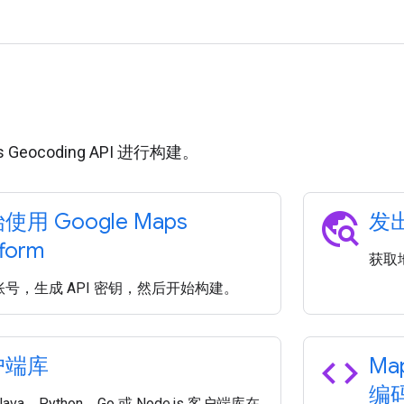
用
 Geocoding API 进行构建。
travel_explore
使用 Google Maps
发
tform
获取
号，生成 API 密钥，然后开始构建。
code
户端库
Map
编
ava、Python、Go 或 Node.js 客户端库在