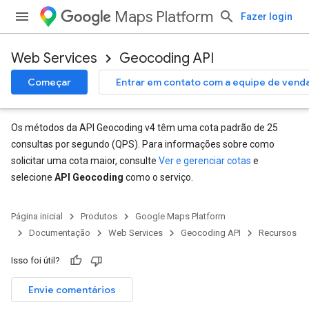
Maps Platform
Fazer login
Web Services
Geocoding API
Começar
Entrar em contato com a equipe de vend
Os métodos da API Geocoding v4 têm uma cota padrão de 25
consultas por segundo (QPS). Para informações sobre como
solicitar uma cota maior, consulte
Ver e gerenciar cotas
e
selecione
API Geocoding
como o serviço.
Página inicial
Produtos
Google Maps Platform
Documentação
Web Services
Geocoding API
Recursos
Isso foi útil?
Envie comentários