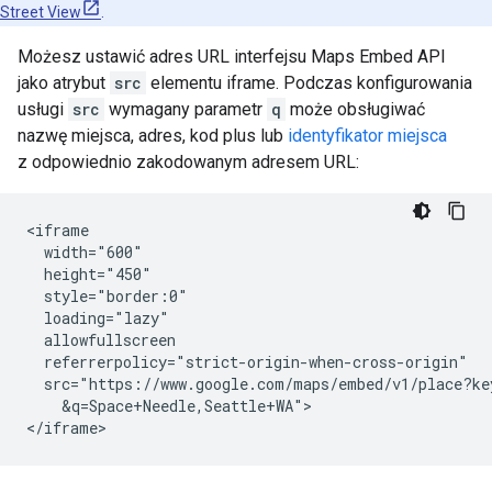
Street View
.
Możesz ustawić adres URL interfejsu Maps Embed API
jako atrybut
src
elementu iframe. Podczas konfigurowania
usługi
src
wymagany parametr
q
może obsługiwać
nazwę miejsca, adres, kod plus lub
identyfikator miejsca
z odpowiednio zakodowanym adresem URL:
<iframe

  width="600"

  height="450"

  style="border:0"

  loading="lazy"

  allowfullscreen

  referrerpolicy="strict-origin-when-cross-origin"

  src="https://www.google.com/maps/embed/v1/place?ke
    &q=Space+Needle,Seattle+WA">

</iframe>