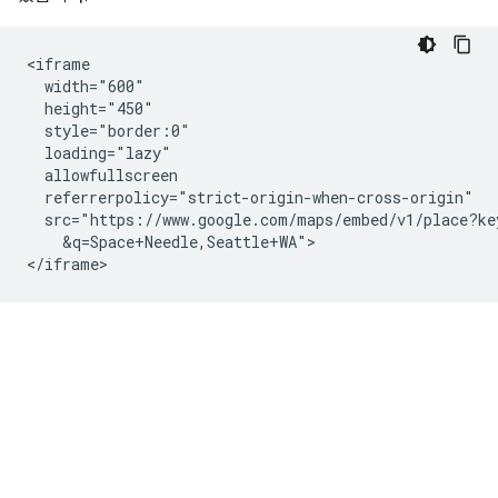
<iframe

  width="600"

  height="450"

  style="border:0"

  loading="lazy"

  allowfullscreen

  referrerpolicy="strict-origin-when-cross-origin"

  src="https://www.google.com/maps/embed/v1/place?ke
    &q=Space+Needle,Seattle+WA">

</iframe>