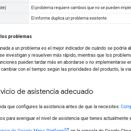
ble)
El problema requiere cambios que no se pueden imple
El informe duplica un problema existente.
 los problemas
gnada a un problema es el mejor indicador de cuándo se podría 
se investigan y resuelven más rápido, mientras que los problem
unciones pueden tardar más en abordarse o no implementarse en 
ambiar con el tiempo según las prioridades del producto, la via
ervicio de asistencia adecuado
da que configures la asistencia antes de que la necesites.
Comp
os para averiguar el nivel de asistencia que tienes actualmente
encia de Google Maps Platform
en la consola de Google Clou