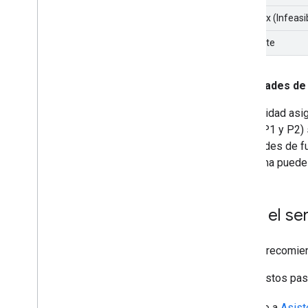
Won't fix (Infeasi
Duplicate
Prioridades de
La prioridad asi
(como P1 y P2) 
solicitudes de f
problema puede c
Elige el s
Google recomien
Sigue estos pas
Ve a
Asist