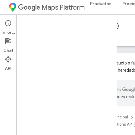
Productos
Preci
Maps Platform
Web Services
Directions API (Legacy)
Información
Guías
Recursos
Chat
Este producto o f
API
servicios heredad
Asistencia
Opciones de asistencia
Preguntas frecuentes sobre Google
traducciones real
Maps
Mantente informado
Notas de la versión
Página principal
Directions API 
Prácticas recomendadas
Prácticas recomendadas para los