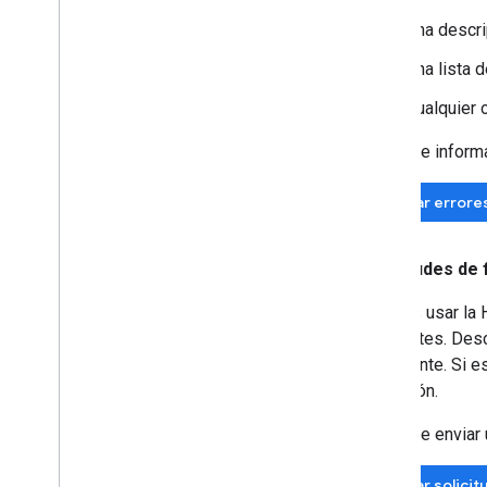
Una descri
Una lista 
Cualquier 
Antes de informar
Buscar errore
Solicitudes de
Puedes usar la H
existentes. Des
importante. Si e
la función.
Antes de enviar u
Buscar solicit