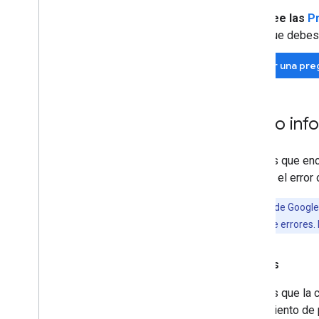
Lee las
P
que debes 
Hacer una pre
Cómo infor
Si crees que enc
informa el error
Los socios de Google
seguimiento de errores.
Errores
Si crees que la 
seguimiento de p