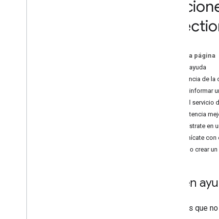
Opciones
servicios web
Clientl
Libraries
Directi
Facturación y supervisión
Uso y facturación
En esta página
Informes y Monitoring
Obtén ayuda
Asistencia de la
Políticas y condiciones
Cómo informar un
Políticas y atribuciones
Elige el servicio
Condiciones del Servicio
Asistencia me
Regístrate en u
Comunícate con e
Cómo crear un 
Obtén ay
¿Sientes que no