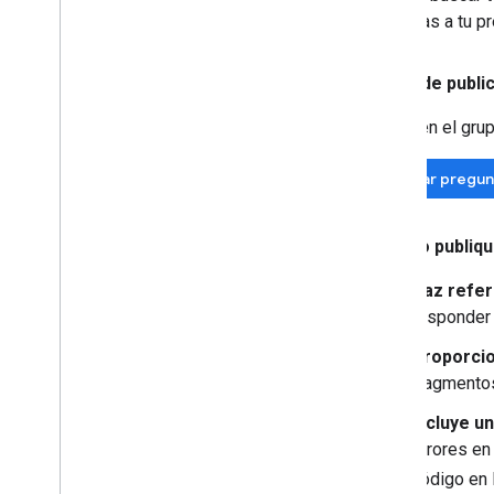
etiquetas a tu p
Antes de publi
Busca en el grup
Buscar pregun
Cuando publiqu
Haz refer
responder 
Proporcio
fragmentos
Incluye u
errores en 
código en 