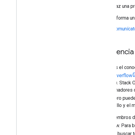
Haz una p
Informa un 
Comunícate
Asistencia
Usamos el conoc
Stack Overflow
(legacy). Stack 
programadores q
sitio, pero pue
desarrollo y el 
Los miembros de
Overflow. Para 
deseas buscar t