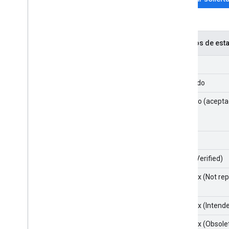
Códigos de esta
New
Asignado
En curso (acepta
Fijo
Fixed (Verified)
Won't fix (Not re
Won't fix (Intend
Won't fix (Obsole