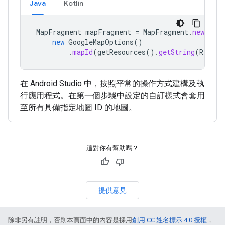
Java
Kotlin
MapFragment
mapFragment
=
MapFragment
.
newInsta
new
GoogleMapOptions
()
.
mapId
(
getResources
().
getString
(
R
.
stri
在 Android Studio 中，按照平常的操作方式建構及執
行應用程式。在第一個步驟中設定的自訂樣式會套用
至所有具備指定地圖 ID 的地圖。
這對你有幫助嗎？
提供意見
除非另有註明，否則本頁面中的內容是採用
創用 CC 姓名標示 4.0 授權
，