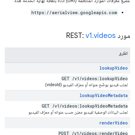
جميع معرّفات الموارد المنتظمة (URI) أدناه بنقطة نهاية الخدمة هذه:
https://aerialview.googleapis.com
مورد REST:
videos
.
v1
الطُرق
lookup
Video
GET
/
v1
/
videos:lookup
Video
لجلب فيديو يوضّح عنوانه أو معرّف الفيديو (videoId)
lookup
Video
Metadata
GET
/
v1
/
videos:lookup
Video
Metadata
لجلب البيانات الوصفية لفيديو معيّن حسب عنوانه أو معرّف الفيديو
render
Video
POST
/
v1
/
videos:render
Video