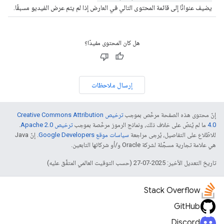
يضيف عنوانًا إلى قائمة المحتوى التالي في العارض إذا لم يتم عرض الفيديو مسبقًا.
هل كان المحتوى مفيدًا؟
إرسال ملاحظات
إنّ محتوى هذه الصفحة مرخّص بموجب
ترخيص Creative Commons Attribution
4.0‏
ما لم يُنصّ على خلاف ذلك، ونماذج الرموز مرخّصة بموجب
ترخيص Apache 2.0‏
.
للاطّلاع على التفاصيل، يُرجى مراجعة
سياسات موقع Google Developers‏
. إنّ Java
هي علامة تجارية مسجَّلة لشركة Oracle و/أو شركائها التابعين.
تاريخ التعديل الأخير: 2025-07-27 (حسب التوقيت العالمي المتفَّق عليه)
Stack Overflow
GitHub
Discord