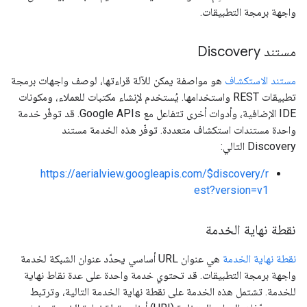
واجهة برمجة التطبيقات.
مستند Discovery
مستند الاستكشاف
هو مواصفة يمكن للآلة قراءتها، لوصف واجهات برمجة
تطبيقات REST واستخدامها. يُستخدم لإنشاء مكتبات للعملاء، ومكونات
IDE الإضافية، وأدوات أخرى تتفاعل مع Google APIs. قد توفّر خدمة
واحدة مستندات استكشاف متعددة. توفّر هذه الخدمة مستند
Discovery التالي:
https://aerialview.googleapis.com/$discovery/r
est?version=v1
نقطة نهاية الخدمة
نقطة نهاية الخدمة
هي عنوان URL أساسي يحدّد عنوان الشبكة لخدمة
واجهة برمجة التطبيقات. قد تحتوي خدمة واحدة على عدة نقاط نهاية
للخدمة. تشتمل هذه الخدمة على نقطة نهاية الخدمة التالية، وترتبط