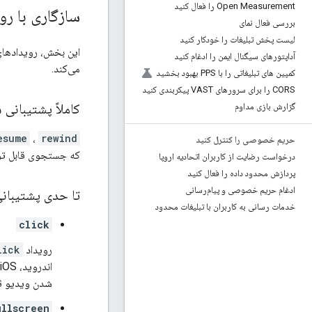
Open Measurement را فعال کنید
سازگاری با رو
بررسی فعال نمای
لیست پخش تبلیغات را خودکار کنید
آداپتورهای سیگنال ایمن را ادغام کنید
می‌کند.
کمپین های تبلیغاتی را با PPS بهبود بخشید
CORS را برای سرورهای VAST پیکربندی کنید
کاملاً پشتیبانی 
گزارش بازی مداوم
esume
،
rewind
حریم خصوصی را کنترل کنید
که جستجوی قابل تو
درخواست رضایت از کاربران اتحادیه اروپا
پردازش محدود داده را فعال کنید
ادغام حریم خصوصی و پیام‌رسانی
تا حدی پشتیبان
خدمات رسانی به کاربران با تبلیغات محدود
click
رویداد
lick
شدن ویدیو ثبت
ullscreen