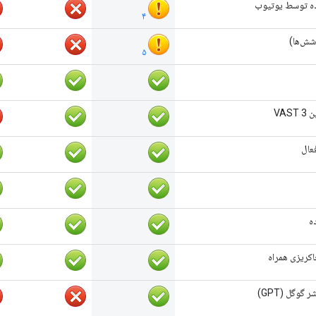
شده توسط یوتیوب
۴
شش‌ها)
۵
VAS
عال
ه
کریزی همراه
گوگل (GPT)