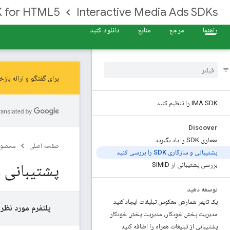
 for HTML5
Interactive Media Ads SDKs
راهنما
مرجع
منابع
دانلود کنید
برای گفتگو و ارائه بازخورد در م
IMA SDK را تنظیم کنید
Discover
معماری SDK را یاد بگیرید
صفحه اصلی
محصول
پشتیبانی و سازگاری SDK را بررسی کنید
پشتیبانی و سازگاری
بررسی پشتیبانی از SIMID
توسعه دهید
یک تایمر شمارش معکوس تبلیغات ایجاد کنید
پلتفرم مورد نظر 
مدیریت پخش خودکار، مدیریت پخش خودکار
پشتیبانی از تبلیغات همراه را اضافه کنید