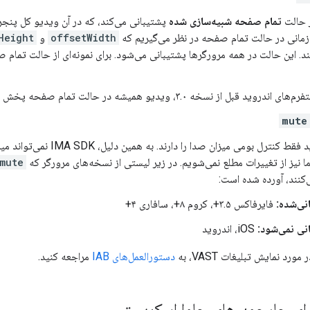
تمام صفحه شبیه‌سازی شده
پشتیبانی می‌کند، که در آن ویدیو کل پنجره
زمانی در حالت تمام صفحه در نظر می‌گیریم که
offsetWidth
و
Height
ند. این حالت در همه مرورگرها پشتیبانی می‌شود. برای نمونه‌ای از حالت تمام
ید قبل از نسخه ۳.۰، ویدیو همیشه در حالت تمام صفحه پخش می‌شود.
mute
iOS و اندروید فقط کنترل بومی میزان
ا نیز از تغییرات مطلع نمی‌شویم. در زیر لیستی از نسخه‌های مرورگر که
mute
‌کنند، آورده شده است:
نی‌شده:
فایرفاکس ۳.۵+، کروم ۸+، سافاری ۴+
نی نمی‌شود:
iOS، اندروید
رد نمایش تبلیغات VAST، به
دستورالعمل‌های IAB
مراجعه کنید.
ای چارچوب‌های جاوا اسکریپت