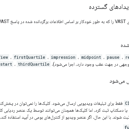
یدادهای گسترده
شده
View
،
firstQuartile
،
impression
،
midpoint
،
pause
،
r
جهی در جهت عقب وجود دارد، اجرا می‌شود)،
thirdQuartile
،
start
ی می‌شود
C
فقط برای تبلیغات ویدیویی ارسال می‌شود. کلیک‌ها را نمی‌توان در پخش‌کن
اندروید، iOS یا دسکتاپ ثبت کرد، اما کلیک‌ها همچنان می‌توانند توسط یک عنصر ردیاب
 شوند. با این حال، اگر عنصر ویدیو از کنترل‌های بومی در آیپد استفاده کند، 
f