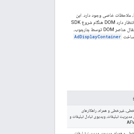
هنگام استفاده از یک چارچوب جاوا اسکریپت، مانند React یا AngularJS، با IMA HTML5 SDK، ملاحظات خاصی وجود دارد. این
چارچوب‌ها اغلب عناصر DOM را جابجا می‌کنند، که می‌تواند عملکرد IMA را مختل کند، زیرا IMA انتظار دارد DOM هنگام شروع SDK
ایستا باشد. IMA از چارچوب‌های جاوا اسکریپت پشتیبانی می‌کند، تا زمانی که IMA پس از اتمام انتقال عناصر DOM توسط چارچوب،
AdDisplayContainer
خطی، غیرخطی و همراه، راهکارهای
مدیریت تبلیغات، ویدیوی تبادل تبلیغات و
خطی و همراه، ویدیوی مدیریت تبلیغات،