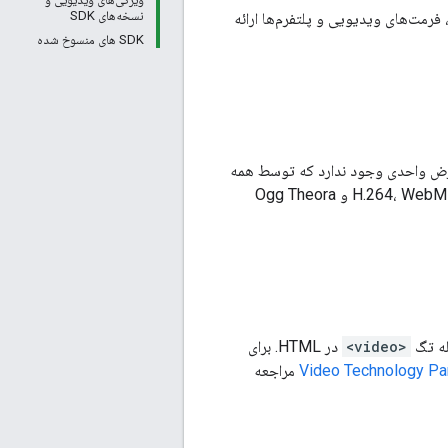
نسخه‌های SDK
انی و سازگاری سمت کلاینت HTML5 IMA برای مرورگرها، فرمت‌های ویدیویی و پلتفرم‌ها ارائه
SDK های منسوخ شده
رض واحدی وجود ندارد که توسط همه
مرورگرهای اصلی پشتیبانی شود. سه فرمت ویدیویی اصلی که در اکثر مرورگرها استفاده می‌شوند H.264، WebM و Ogg Theora
<video>
در HTML. برای
مراجعه