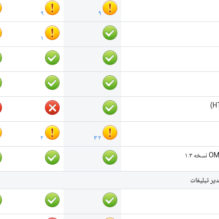
۹
۹
۱
۲
۳
۲
یر تبلیغات