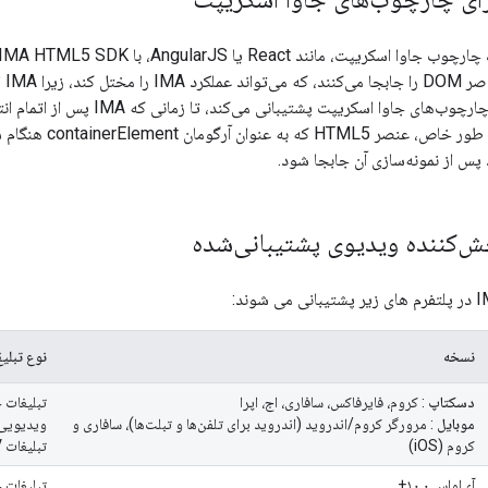
 عنوان آرگومان containerElement هنگام ساخت
 پس از نمونه‌سازی آن جابجا شود.
خش‌کننده ویدیوی پشتیبانی‌شده
نسخه
نوع تبلیغ
دسکتاپ
: کروم، فایرفاکس، سافاری، اج، اپرا
تبلیغات 
موبایل
: مرورگر کروم/اندروید (اندروید برای تلفن‌ها و تبلت‌ها)، سافاری و
ویدیویی 
کروم (iOS)
تبلیغات AFV
آی‌او‌اس ۱۰.۰+
تبلیغات 