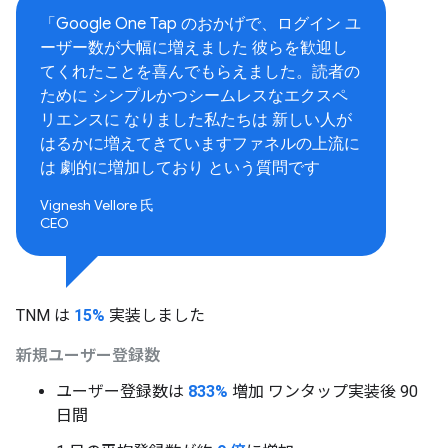
「Google One Tap のおかげで、ログイン ユ
ーザー数が大幅に増えました 彼らを歓迎し
てくれたことを喜んでもらえました。読者の
ために シンプルかつシームレスなエクスペ
リエンスに なりました私たちは 新しい人が
はるかに増えてきていますファネルの上流に
は 劇的に増加しており という質問です
Vignesh Vellore 氏
CEO
TNM は
15%
実装しました
新規ユーザー登録数
ユーザー登録数は
833%
増加 ワンタップ実装後 90
日間