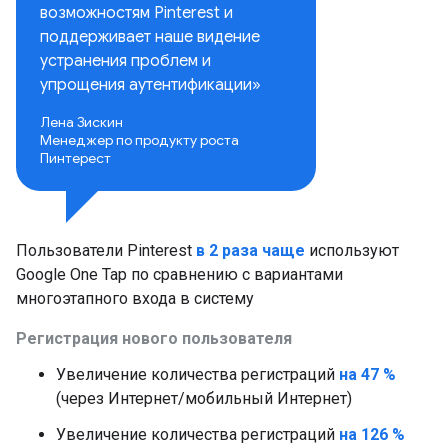
возможностям Pinterest и
поддерживает наше видение
устранения проблем и
упрощения аутентификации»
Лена Зискин
Менеджер по продукту роста
Пинтерест
Пользователи Pinterest
в 2 раза чаще
используют
Google One Tap по сравнению с вариантами
многоэтапного
входа в систему
Регистрация нового пользователя
Увеличение количества регистраций
на 47 %
(через Интернет/мобильный Интернет)
Увеличение количества регистраций
на 126 %