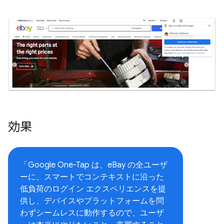
効果
「Google One-Tap は、eBay の全ユーザ
ーに、スマートでコンテキストに沿った
低負荷のログイン エクスペリエンスを提
供し、デバイスやプラットフォームを問
わずシームレスに動作するので、ユーザ