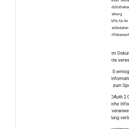
Auf dieser Seit
für serverseitige Webanwendungen
Clientbibliotheke
für Java
Script-Web-Apps
Vorbereitung
für Android-Apps
Die APIs für Ihr
für i
OS- und Desktop-Apps
Anmeldedaten f
für TV- und Geräte-Apps
Zugriffsbereich
für Dienstkonten
In diesem Dokum
Endpunkte verwe
OAuth 2.0 ermög
andere Informat
Nutzern zum Spei
Dieser OAuth 2.0
vertrauliche In
Webserveranwend
Anwendung verla