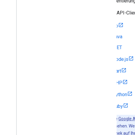
Implementierung
Google API-Clie
Go
Java
.NET
Node.js
Dart
PHP
Python
Ruby
Wichtig
:Die
Google A
Nutzers vorgesehen. Wen
Node.js
-Bibliothek auf 