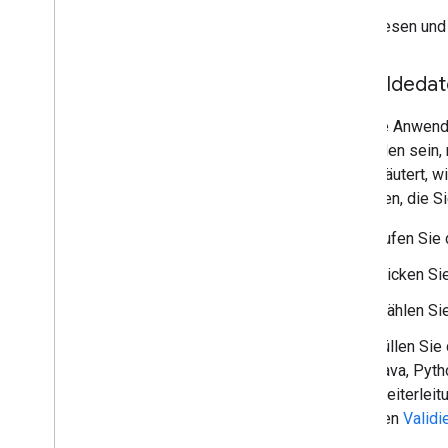
Lesen und 
Anmeldedaten
Für jede Anwend
vorhanden sein, 
wird erläutert, 
zugreifen, die Si
Rufen Sie
Klicken Si
Wählen Si
Füllen Sie
Java, Pyth
Weiterleit
den
Validi