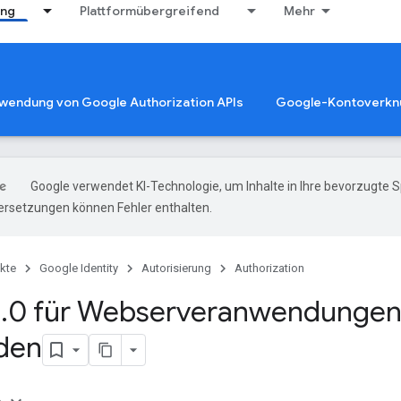
ung
Plattformübergreifend
Mehr
rwendung von Google Authorization APIs
Google-Kontoverkn
Google verwendet KI-Technologie, um Inhalte in Ihre bevorzugte 
ersetzungen können Fehler enthalten.
kte
Google Identity
Autorisierung
Authorization
2
.
0 für Webserveranwendunge
den