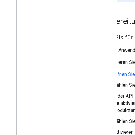
Vorbereit
Die APIs für 
Für jede Anwend
So aktivieren Sie
Öffnen Sie
Wählen Sie
In der API
Sie aktivi
Produktfam
Wählen Sie
Aktivieren