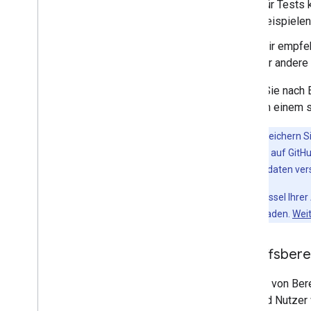
Für Tests 
Beispiele
Wir empfeh
für andere
Laden Sie nach 
Datei an einem s
Wichtig
:Speichern S
freigeben, z. B. auf GitHu
Clientanmeldedaten ver
Der Clientschlüssel Ihre
oder herunterladen.
Wei
Zugriffsbere
Mithilfe von Ber
während Nutzer 