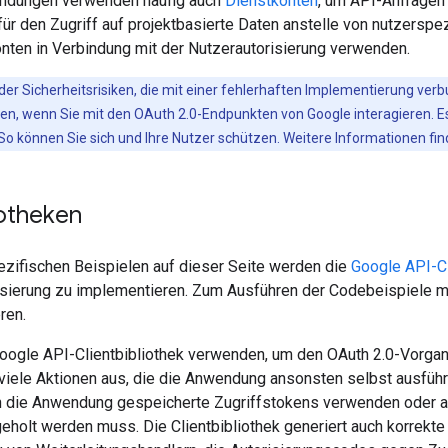
dungen verwenden häufig auch
Dienstkonten
, um API-Anfragen
für den Zugriff auf projektbasierte Daten anstelle von nutzers
nten in Verbindung mit der Nutzerautorisierung verwenden.
der Sicherheitsrisiken, die mit einer fehlerhaften Implementierung ver
en, wenn Sie mit den OAuth 2.0-Endpunkten von Google interagieren. Es
o können Sie sich und Ihre Nutzer schützen. Weitere Informationen fin
iotheken
ezifischen Beispielen auf dieser Seite werden die
Google API-Cl
sierung zu implementieren. Zum Ausführen der Codebeispiele müs
ren.
oogle API-Clientbibliothek verwenden, um den OAuth 2.0-Vorgang
k viele Aktionen aus, die die Anwendung ansonsten selbst ausfü
n die Anwendung gespeicherte Zugriffstokens verwenden oder akt
eholt werden muss. Die Clientbibliothek generiert auch korrekte 