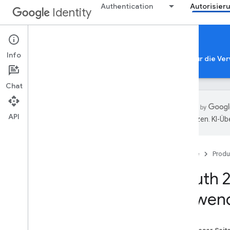
Authentication
Autorisier
Identity
Authorization
Info
Google-Kontoautorisierung
App-Bestätigung für die Ve
Chat
API
übersetzen. KI-Üb
Autorisierung über ein Google-
Konto
Übersicht
Startseite
Produ
Clientübergreifende Identität
OAuth 
OAuth-2
.
0-Bereiche
OAuth 2
.
0-Richtlinien
verwen
Hinweise zur Autorisierung nach
App-Typ