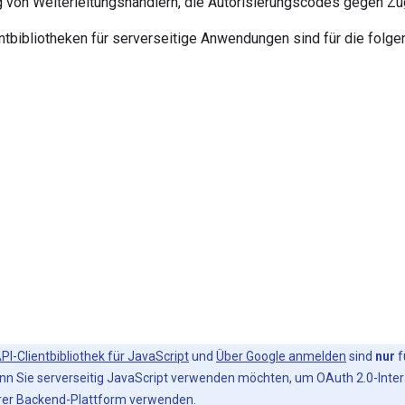
 von Weiterleitungshandlern, die Autorisierungscodes gegen Zu
ntbibliotheken für serverseitige Anwendungen sind für die folge
PI-Clientbibliothek für JavaScript
und
Über Google anmelden
sind
nur
f
n Sie serverseitig JavaScript verwenden möchten, um OAuth 2.0-Interak
Ihrer Backend-Plattform verwenden.