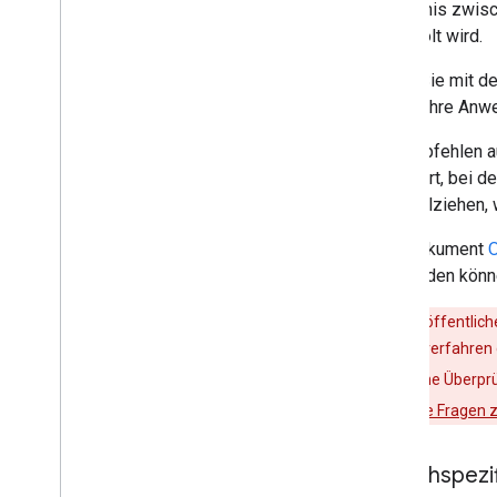
Verhältnis zwis
eingeholt wird.
Bevor Sie mit de
für die Ihre Anw
Wir empfehlen a
anfordert, bei d
nachvollziehen,
Das Dokument
O
verwenden könn
Wenn Ihre öffentlic
Überprüfungsverfahren 
müssen Sie eine Überprü
häufig gestellte Fragen
Sprachspezi