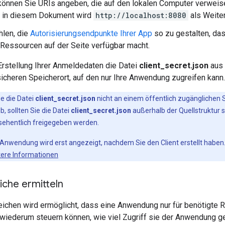
können Sie URIs angeben, die auf den lokalen Computer verweise
n in diesem Dokument wird
http://localhost:8080
als Weite
len, die
Autorisierungsendpunkte Ihrer App
so zu gestalten, da
 Ressourcen auf der Seite verfügbar macht.
Erstellung Ihrer Anmeldedaten die Datei
client_secret.json
aus 
icheren Speicherort, auf den nur Ihre Anwendung zugreifen kann.
ie die Datei
client_secret.json
nicht an einem öffentlich zugänglichen
b, sollten Sie die Datei
client_secret.json
außerhalb der Quellstruktur 
sehentlich freigegeben werden.
r Anwendung wird erst angezeigt, nachdem Sie den Client erstellt haben
tere Informationen
iche ermitteln
eichen wird ermöglicht, dass eine Anwendung nur für benötigte 
wiederum steuern können, wie viel Zugriff sie der Anwendung g