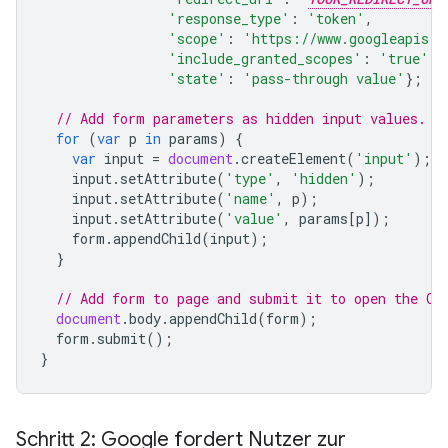
'response_type'
:
'token'
,
'scope'
:
'https://www.googleapis.c
'include_granted_scopes'
:
'true'
,
'state'
:
'pass-through value'
};
// Add form parameters as hidden input values.
for
(
var
p
in
params
)
{
var
input
=
document
.
createElement
(
'input'
);
input
.
setAttribute
(
'type'
,
'hidden'
);
input
.
setAttribute
(
'name'
,
p
);
input
.
setAttribute
(
'value'
,
params
[
p
]);
form
.
appendChild
(
input
);
}
// Add form to page and submit it to open the OA
document
.
body
.
appendChild
(
form
);
form
.
submit
();
}
Schritt 2: Google fordert Nutzer zur