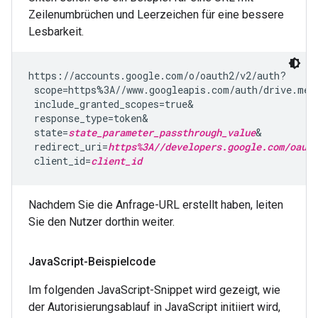
Zeilenumbrüchen und Leerzeichen für eine bessere
Lesbarkeit.
https://accounts.google.com/o/oauth2/v2/auth?

 scope=https%3A//www.googleapis.com/auth/drive.met
 include_granted_scopes=true&

 response_type=token&

 state=
state_parameter_passthrough_value
&

 redirect_uri=
https%3A//developers.google.com/oauth
 client_id=
client_id
Nachdem Sie die Anfrage-URL erstellt haben, leiten
Sie den Nutzer dorthin weiter.
Java
Script-Beispielcode
Im folgenden JavaScript-Snippet wird gezeigt, wie
der Autorisierungsablauf in JavaScript initiiert wird,