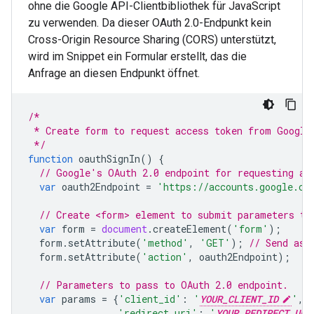
ohne die Google API-Clientbibliothek für JavaScript
zu verwenden. Da dieser OAuth 2.0-Endpunkt kein
Cross-Origin Resource Sharing (CORS) unterstützt,
wird im Snippet ein Formular erstellt, das die
Anfrage an diesen Endpunkt öffnet.
/*
 * Create form to request access token from Google
 */
function
oauthSignIn
()
{
// Google's OAuth 2.0 endpoint for requesting an
var
oauth2Endpoint
=
'https://accounts.google.co
// Create <form> element to submit parameters to
var
form
=
document
.
createElement
(
'form'
);
form
.
setAttribute
(
'method'
,
'GET'
);
// Send as 
form
.
setAttribute
(
'action'
,
oauth2Endpoint
);
// Parameters to pass to OAuth 2.0 endpoint.
var
params
=
{
'client_id'
:
'
YOUR_CLIENT_ID
'
,
'redirect_uri'
:
'
YOUR_REDIRECT_URI