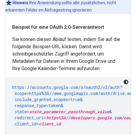
Hinweis
:Ihre Anwendung sollte alle zusätzlichen, nicht
erkannten Felder im Abfragestring ignorieren.
Beispiel für eine OAuth 2
.
0-Serverantwort
Sie können diesen Ablauf testen, indem Sie auf die
folgende Beispiel-URL klicken. Damit wird
schreibgeschützter Zugriff angefordert, um
Metadaten für Dateien in Ihrem Google Drive und
Ihre Google Kalender-Termine aufzurufen:
https://accounts.google.com/o/oauth2/v2/auth?

 scope=https%3A//www.googleapis.com/auth/drive.met
 include_granted_scopes=true&

 response_type=token&

 state=
state_parameter_passthrough_value
&

 redirect_uri=
https%3A//developers.google.com/oauth
 client_id=
client_id