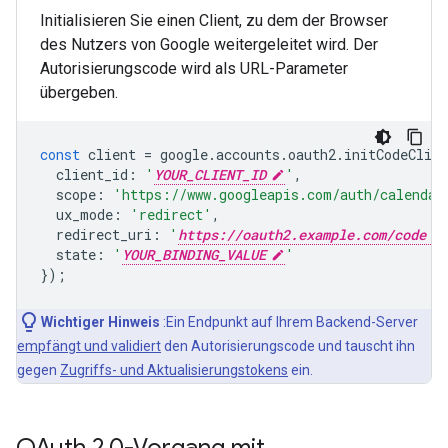
Initialisieren Sie einen Client, zu dem der Browser
des Nutzers von Google weitergeleitet wird. Der
Autorisierungscode wird als URL-Parameter
übergeben.
const
client
=
google
.
accounts
.
oauth2
.
initCodeClien
client_id
:
'
YOUR_CLIENT_ID
'
,
scope
:
'https://www.googleapis.com/auth/calendar
ux_mode
:
'redirect'
,
redirect_uri
:
'
https://oauth2.example.com/code
state
:
'
YOUR_BINDING_VALUE
'
});
Wichtiger Hinweis
:Ein Endpunkt auf Ihrem Backend-Server
empfängt und validiert
den Autorisierungscode und tauscht ihn
gegen
Zugriffs- und Aktualisierungstokens
ein.