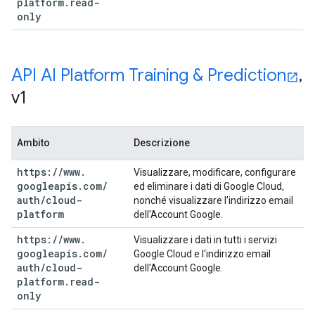
platform
.
read-
only
API AI Platform Training & Prediction
,
v1
Ambito
Descrizione
https:
/
/
www
.
Visualizzare, modificare, configurare
googleapis
.
com
/
ed eliminare i dati di Google Cloud,
auth
/
cloud-
nonché visualizzare l'indirizzo email
platform
dell'Account Google.
https:
/
/
www
.
Visualizzare i dati in tutti i servizi
googleapis
.
com
/
Google Cloud e l'indirizzo email
auth
/
cloud-
dell'Account Google.
platform
.
read-
only