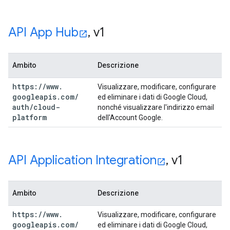
API App Hub
,
v1
Ambito
Descrizione
https:
/
/
www
.
Visualizzare, modificare, configurare
googleapis
.
com
/
ed eliminare i dati di Google Cloud,
auth
/
cloud-
nonché visualizzare l'indirizzo email
platform
dell'Account Google.
API Application Integration
,
v1
Ambito
Descrizione
https:
/
/
www
.
Visualizzare, modificare, configurare
googleapis
.
com
/
ed eliminare i dati di Google Cloud,