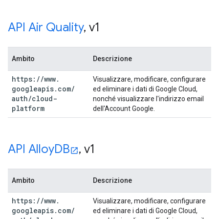
API Air Quality
,
v1
Ambito
Descrizione
https:
/
/
www
.
Visualizzare, modificare, configurare
googleapis
.
com
/
ed eliminare i dati di Google Cloud,
auth
/
cloud-
nonché visualizzare l'indirizzo email
platform
dell'Account Google.
API Alloy
DB
,
v1
Ambito
Descrizione
https:
/
/
www
.
Visualizzare, modificare, configurare
googleapis
.
com
/
ed eliminare i dati di Google Cloud,