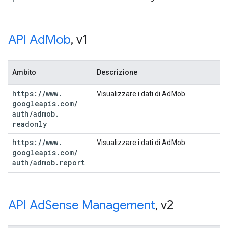
API Ad
Mob
,
v1
Ambito
Descrizione
https:
/
/
www
.
Visualizzare i dati di AdMob
googleapis
.
com
/
auth
/
admob
.
readonly
https:
/
/
www
.
Visualizzare i dati di AdMob
googleapis
.
com
/
auth
/
admob
.
report
API Ad
Sense Management
,
v2