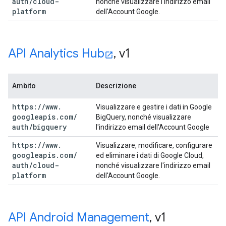
auth
/
cloud-
nonché visualizzare l'indirizzo email
platform
dell'Account Google.
API Analytics Hub
,
v1
Ambito
Descrizione
https:
/
/
www
.
Visualizzare e gestire i dati in Google
googleapis
.
com
/
BigQuery, nonché visualizzare
auth
/
bigquery
l'indirizzo email dell'Account Google
https:
/
/
www
.
Visualizzare, modificare, configurare
googleapis
.
com
/
ed eliminare i dati di Google Cloud,
auth
/
cloud-
nonché visualizzare l'indirizzo email
platform
dell'Account Google.
API Android Management
,
v1