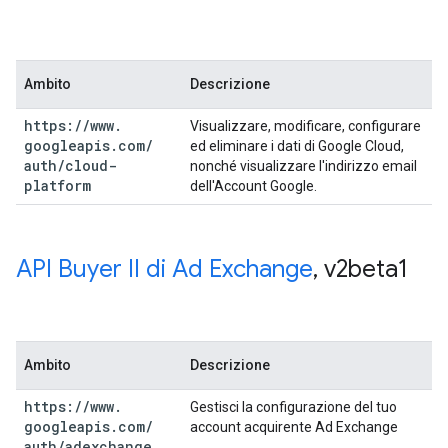
Ambito
Descrizione
https:
/
/
www
.
Visualizzare, modificare, configurare
googleapis
.
com
/
ed eliminare i dati di Google Cloud,
auth
/
cloud-
nonché visualizzare l'indirizzo email
platform
dell'Account Google.
API Buyer II di Ad Exchange
,
v2beta1
Ambito
Descrizione
https:
/
/
www
.
Gestisci la configurazione del tuo
googleapis
.
com
/
account acquirente Ad Exchange
auth
/
adexchange
.