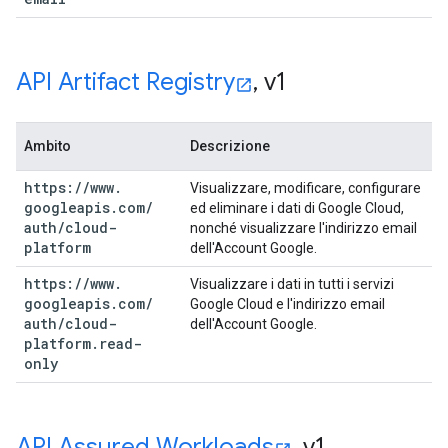
API Artifact Registry
,
v1
Ambito
Descrizione
https:
/
/
www
.
Visualizzare, modificare, configurare
googleapis
.
com
/
ed eliminare i dati di Google Cloud,
auth
/
cloud-
nonché visualizzare l'indirizzo email
platform
dell'Account Google.
https:
/
/
www
.
Visualizzare i dati in tutti i servizi
googleapis
.
com
/
Google Cloud e l'indirizzo email
auth
/
cloud-
dell'Account Google.
platform
.
read-
only
API Assured Workloads
,
v1