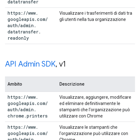
datatransfer
https:
/
/
www
.
Visualizzare i trasferimenti di dati tra
googleapis
.
com
/
gli utenti nella tua organizzazione
auth
/
admin
.
datatransfer
.
readonly
API Admin SDK
,
v1
Ambito
Descrizione
https:
/
/
www
.
Visualizzare, aggiungere, modificare
googleapis
.
com
/
ed eliminare definitivamente le
auth
/
admin
.
stampanti che l'organizzazione può
chrome
.
printers
utilizzare con Chrome
https:
/
/
www
.
Visualizzare le stampanti che
googleapis
.
com
/
l'organizzazione può utilizzare con
auth
/
admin
.
Chrome