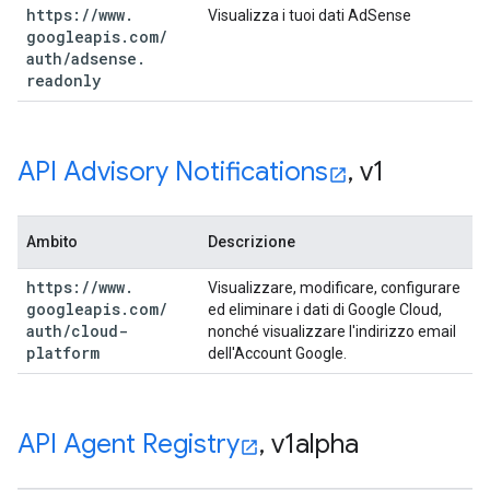
https:
/
/
www
.
Visualizza i tuoi dati AdSense
googleapis
.
com
/
auth
/
adsense
.
readonly
API Advisory Notifications
,
v1
Ambito
Descrizione
https:
/
/
www
.
Visualizzare, modificare, configurare
googleapis
.
com
/
ed eliminare i dati di Google Cloud,
auth
/
cloud-
nonché visualizzare l'indirizzo email
platform
dell'Account Google.
API Agent Registry
,
v1alpha