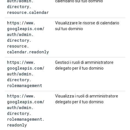
auth
/
admin
.
calendario sul tuo dominio
directory
.
resource
.
calendar
https:
/
/
www
.
Visualizzare le risorse di calendario
googleapis
.
com
/
sul tuo dominio
auth
/
admin
.
directory
.
resource
.
calendar
.
readonly
https:
/
/
www
.
Gestisci i ruoli di amministratore
googleapis
.
com
/
delegato per il tuo dominio
auth
/
admin
.
directory
.
rolemanagement
https:
/
/
www
.
Visualizza i ruoli di amministratore
googleapis
.
com
/
delegato per il tuo dominio
auth
/
admin
.
directory
.
rolemanagement
.
readonly