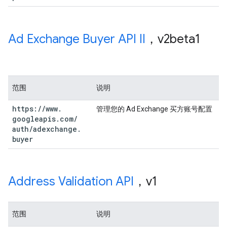
Ad Exchange Buyer API II
，v2beta1
范围
说明
https:
/
/
www
.
管理您的 Ad Exchange 买方账号配置
googleapis
.
com
/
auth
/
adexchange
.
buyer
Address Validation API
，v1
范围
说明