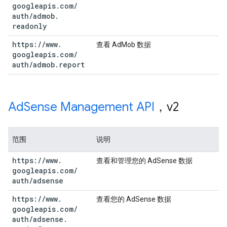
googleapis
.
com
/
auth
/
admob
.
readonly
https:
/
/
www
.
查看 AdMob 数据
googleapis
.
com
/
auth
/
admob
.
report
Ad
Sense Management API
，v2
范围
说明
https:
/
/
www
.
查看和管理您的 AdSense 数据
googleapis
.
com
/
auth
/
adsense
https:
/
/
www
.
查看您的 AdSense 数据
googleapis
.
com
/
auth
/
adsense
.