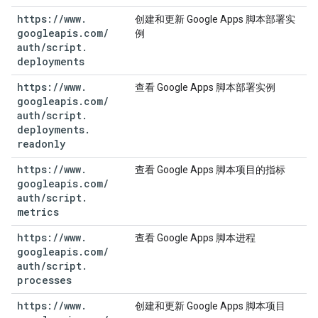
https:
/
/
www
.
创建和更新 Google Apps 脚本部署实
googleapis
.
com
/
例
auth
/
script
.
deployments
https:
/
/
www
.
查看 Google Apps 脚本部署实例
googleapis
.
com
/
auth
/
script
.
deployments
.
readonly
https:
/
/
www
.
查看 Google Apps 脚本项目的指标
googleapis
.
com
/
auth
/
script
.
metrics
https:
/
/
www
.
查看 Google Apps 脚本进程
googleapis
.
com
/
auth
/
script
.
processes
https:
/
/
www
.
创建和更新 Google Apps 脚本项目