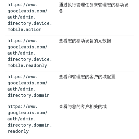
https:
/
/
www
.
通过执行管理任务来管理您的移动设
googleapis
.
com
/
备
auth
/
admin
.
directory
.
device
.
mobile
.
action
https:
/
/
www
.
查看您的移动设备的元数据
googleapis
.
com
/
auth
/
admin
.
directory
.
device
.
mobile
.
readonly
https:
/
/
www
.
查看和管理您的客户的域配置
googleapis
.
com
/
auth
/
admin
.
directory
.
domain
https:
/
/
www
.
查看与您的客户相关的域
googleapis
.
com
/
auth
/
admin
.
directory
.
domain
.
readonly