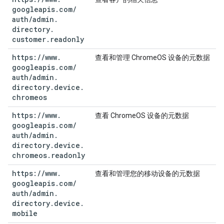
googleapis
.
com
/
auth
/
admin
.
directory
.
customer
.
readonly
https:
/
/
www
.
查看和管理 ChromeOS 设备的元数据
googleapis
.
com
/
auth
/
admin
.
directory
.
device
.
chromeos
https:
/
/
www
.
查看 ChromeOS 设备的元数据
googleapis
.
com
/
auth
/
admin
.
directory
.
device
.
chromeos
.
readonly
https:
/
/
www
.
查看和管理您的移动设备的元数据
googleapis
.
com
/
auth
/
admin
.
directory
.
device
.
mobile