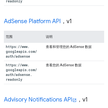
readonly
Ad
Sense Platform API
，v1
范围
说明
https:
/
/
www
.
查看和管理您的 AdSense 数据
googleapis
.
com
/
auth
/
adsense
https:
/
/
www
.
查看您的 AdSense 数据
googleapis
.
com
/
auth
/
adsense
.
readonly
Advisory Notifications API
，v1