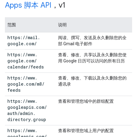
Apps 脚本 API
，v1
范围
说明
https:
/
/
mail
.
阅读、撰写、发送及永久删除您的全
google
.
com
/
部 Gmail 电子邮件
https:
/
/
www
.
查看、修改、共享以及永久删除您使
google
.
com
/
用 Google 日历可以访问的所有日历
calendar
/
feeds
https:
/
/
www
.
查看、修改、下载以及永久删除您的
google
.
com
/
m8
/
通讯录
feeds
https:
/
/
www
.
查看和管理您域中的群组配置
googleapis
.
com
/
auth
/
admin
.
directory
.
group
https:
/
/
www
.
查看和管理您域上用户的配置
googleapis
.
com
/