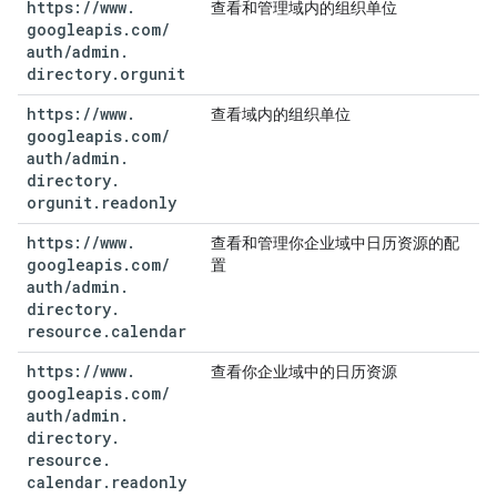
https:
/
/
www
.
查看和管理域内的组织单位
googleapis
.
com
/
auth
/
admin
.
directory
.
orgunit
https:
/
/
www
.
查看域内的组织单位
googleapis
.
com
/
auth
/
admin
.
directory
.
orgunit
.
readonly
https:
/
/
www
.
查看和管理你企业域中日历资源的配
googleapis
.
com
/
置
auth
/
admin
.
directory
.
resource
.
calendar
https:
/
/
www
.
查看你企业域中的日历资源
googleapis
.
com
/
auth
/
admin
.
directory
.
resource
.
calendar
.
readonly