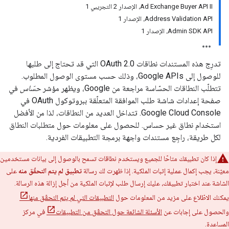
‫Ad Exchange Buyer API II، الإصدار 2 التجريبي 1
‫Address Validation API، الإصدار 1
Admin SDK API، الإصدار 1
تدرِج هذه المستندات نطاقات OAuth 2.0 التي قد تحتاج إلى طلبها
للوصول إلى Google APIs، وذلك حسب مستوى الوصول المطلوب.
تتطلّب النطاقات الحسّاسة مراجعة من Google، ويظهر مؤشر
حسّاس
في
صفحة إعدادات شاشة طلب الموافقة المتعلّقة ببروتوكول OAuth في
Google Cloud Console. تتداخل العديد من النطاقات، لذا من الأفضل
استخدام نطاق غير حساس. للحصول على معلومات حول متطلبات النطاق
لكل طريقة، راجِع مستندات واجهة برمجة التطبيقات الفردية.
إذا كان تطبيقك متاحًا للجميع ويستخدم نطاقات تسمح بالوصول إلى بيانات مستخدمين
معيّنة، يجب إكمال عملية إثبات الملكية. إذا ظهرت لك رسالة
تطبيق لم يتم التحقّق منه
على
الشاشة عند اختبار تطبيقك، عليك إرسال طلب لإثبات الملكية من أجل إزالة هذه الرسالة.
يمكنك الاطّلاع على مزيد من المعلومات حول
التطبيقات التي لم يتم التحقّق منها
والحصول على إجابات عن
الأسئلة الشائعة حول التحقّق من التطبيقات
في مركز
المساعدة.