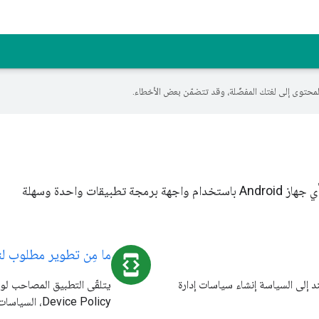
يمكنك تطوير حل إدارة الخدمات الجوّالة للمؤسسات (EMM) لإدارة أي جهاز Android باستخدام واجهة برمجة تطبيقات واحدة وسهلة
ما مِن تطوير مطلوب لنظام d
developer_mode
ذج مستند إلى السياسة إنشاء سياسات إدارة
Device Policy، السياسات ويتعامل تلقائيًا مع الإدارة على الجهاز.